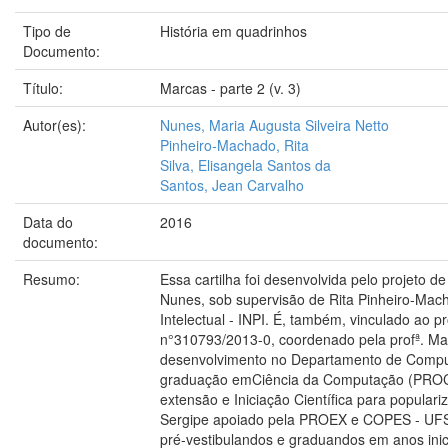
Tipo de
História em quadrinhos
Documento:
Título:
Marcas - parte 2 (v. 3)
Autor(es):
Nunes, Maria Augusta Silveira Netto
Pinheiro-Machado, Rita
Silva, Elisangela Santos da
Santos, Jean Carvalho
Data do
2016
documento:
Resumo:
Essa cartilha foi desenvolvida pelo projeto 
Nunes, sob supervisão de Rita Pinheiro-Mach
Intelectual - INPI. É, também, vinculado ao 
n°310793/2013-0, coordenado pela profª. Ma
desenvolvimento no Departamento de Comp
graduação emCiência da Computação (PROCC)
extensão e Iniciação Científica para popula
Sergipe apoiado pela PROEX e COPES - UFS. 
pré-vestibulandos e graduandos em anos inici