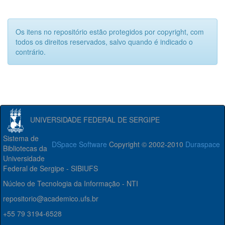
Os itens no repositório estão protegidos por copyright, com
todos os direitos reservados, salvo quando é indicado o
contrário.
UNIVERSIDADE FEDERAL DE SERGIPE
Sistema de
DSpace Software
Copyright © 2002-2010
Duraspace
Bibliotecas da
Universidade
Federal de Sergipe - SIBIUFS
Núcleo de Tecnologia da Informação - NTI
repositorio@academico.ufs.br
+55 79 3194-6528