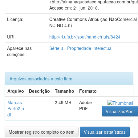
<http://almanaquesdacomputacao.com.br/guta
Acesso em: 21 jun. 2018.
Licença:
Creative Commons Atribuição-NãoComercial-
NC-ND 4.0)
URI:
http://ri.ufs.br/jspui/handle/riufs/8424
Aparece nas
Série 3 - Propriedade Intelectual
coleções:
Arquivos associados a este item:
Arquivo
Descrição
Tamanho
Formato
Marcas
2,49 MB
Adobe
Parte2.p
PDF
Visualizar/Abrir
df
Mostrar registro completo do item
Visualizar estatísticas