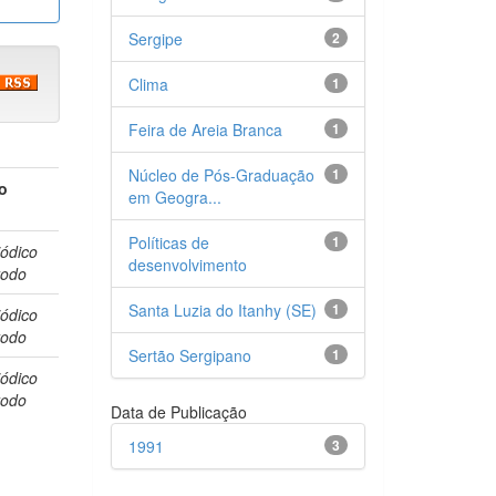
Sergipe
2
Clima
1
Feira de Areia Branca
1
Núcleo de Pós-Graduação
1
o
em Geogra...
Políticas de
1
iódico
desenvolvimento
todo
Santa Luzia do Itanhy (SE)
1
iódico
todo
Sertão Sergipano
1
iódico
todo
Data de Publicação
1991
3