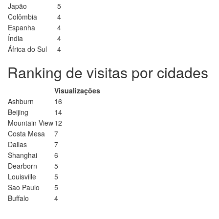
Japão
5
Colômbia
4
Espanha
4
Índia
4
África do Sul
4
Ranking de visitas por cidades
Visualizações
Ashburn
16
Beijing
14
Mountain View
12
Costa Mesa
7
Dallas
7
Shanghai
6
Dearborn
5
Louisville
5
Sao Paulo
5
Buffalo
4