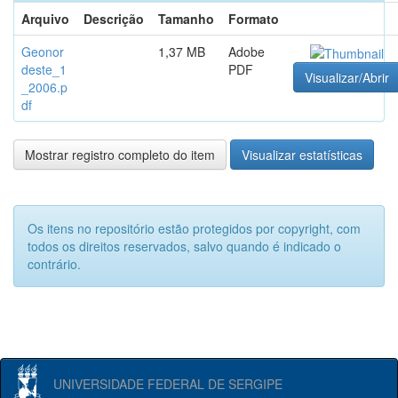
Arquivo
Descrição
Tamanho
Formato
Geonor
1,37 MB
Adobe
deste_1
PDF
Visualizar/Abrir
_2006.p
df
Mostrar registro completo do item
Visualizar estatísticas
Os itens no repositório estão protegidos por copyright, com
todos os direitos reservados, salvo quando é indicado o
contrário.
UNIVERSIDADE FEDERAL DE SERGIPE