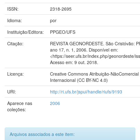
ISSN:
2318-2695
Idioma:
por
Instituição/Editora:
PPGEO/UFS
Citação:
REVISTA GEONORDESTE. São Cristóvão: 
ano 17, n. 1, 2006. Disponível em:
<https://seer.ufs.br/index.php/geonordeste/is
Acesso em: 9 out. 2018.
Licença:
Creative Commons Atribuição-NãoComercial 
Internacional (CC BY-NC 4.0)
URI:
http://ri.ufs.br/jspui/handle/riufs/9193
Aparece nas
2006
coleções:
Arquivos associados a este item: