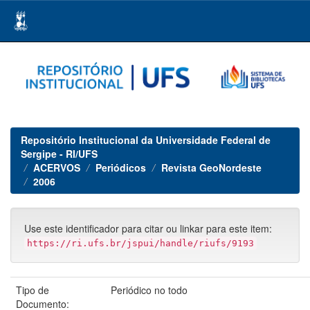
Skip
navigation
Repositório Institucional da Universidade Federal de
Sergipe - RI/UFS
ACERVOS
Periódicos
Revista GeoNordeste
2006
Use este identificador para citar ou linkar para este item:
https://ri.ufs.br/jspui/handle/riufs/9193
Tipo de
Periódico no todo
Documento: