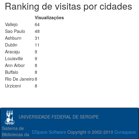
Ranking de visitas por cidades
Visualizações
Vallejo
64
Sao Paulo
48
Ashburn
31
Dublin
11
Aracaju
9
Louisville
9
Ann Arbor
8
Buffalo
8
Rio De Janeiro
8
Urziceni
8
UNIVERSIDADE FEDERAL DE SERGIPE
Sistema de
DSpace Software
Copyright © 2002-2010
Duraspace
Bibliotecas da