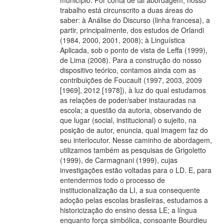
município. Por conta de tal abordagem, nosso
trabalho está circunscrito a duas áreas do
saber: à Análise do Discurso (linha francesa), a
partir, principalmente, dos estudos de Orlandi
(1984, 2000, 2001, 2008); à Linguística
Aplicada, sob o ponto de vista de Leffa (1999),
de Lima (2008). Para a construção do nosso
dispositivo teórico, contamos ainda com as
contribuições de Foucault (1997, 2003, 2009
[1969], 2012 [1978]), à luz do qual estudamos
as relações de poder/saber instauradas na
escola; a questão da autoria, observando de
que lugar (social, institucional) o sujeito, na
posição de autor, enuncia, qual imagem faz do
seu interlocutor. Nesse caminho de abordagem,
utilizamos também as pesquisas de Grigoletto
(1999), de Carmagnani (1999), cujas
investigações estão voltadas para o LD. E, para
entendermos todo o processo de
institucionalização da LI, a sua consequente
adoção pelas escolas brasileiras, estudamos a
historicização do ensino dessa LE; a língua
enquanto força simbólica, consoante Bourdieu