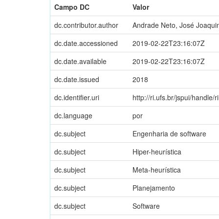
Campo DC
Valor
dc.contributor.author
Andrade Neto, José Joaqui
dc.date.accessioned
2019-02-22T23:16:07Z
dc.date.available
2019-02-22T23:16:07Z
dc.date.issued
2018
dc.identifier.uri
http://ri.ufs.br/jspui/handle/
dc.language
por
dc.subject
Engenharia de software
dc.subject
Hiper-heurística
dc.subject
Meta-heurística
dc.subject
Planejamento
dc.subject
Software