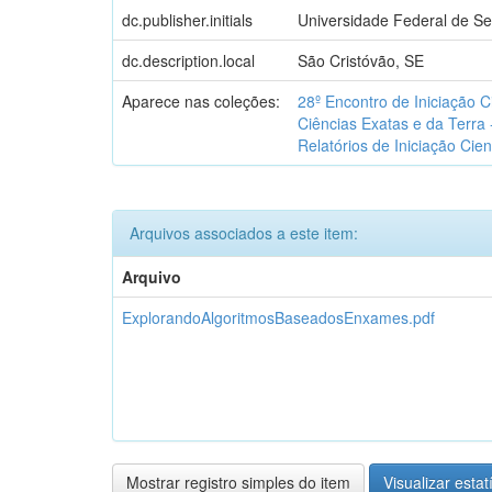
dc.publisher.initials
Universidade Federal de Se
dc.description.local
São Cristóvão, SE
Aparece nas coleções:
28º Encontro de Iniciação C
Ciências Exatas e da Terra
Relatórios de Iniciação Cient
Arquivos associados a este item:
Arquivo
ExplorandoAlgoritmosBaseadosEnxames.pdf
Mostrar registro simples do item
Visualizar estat