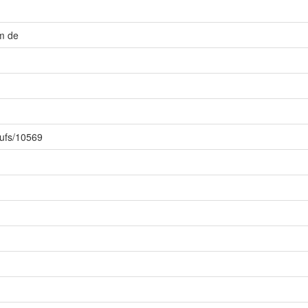
m de
riufs/10569