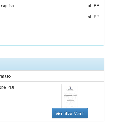
esquisa
pt_BR
pt_BR
rmato
obe PDF
Visualizar/Abrir