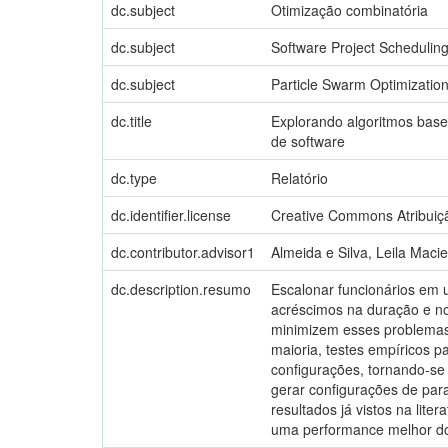
dc.subject
Otimização combinatória
dc.subject
Software Project Schedulin
dc.subject
Particle Swarm Optimizatio
dc.title
Explorando algoritmos base
de software
dc.type
Relatório
dc.identifier.license
Creative Commons Atribuiçã
dc.contributor.advisor1
Almeida e Silva, Leila Macie
dc.description.resumo
Escalonar funcionários em 
acréscimos na duração e no
minimizem esses problemas.
maioria, testes empíricos p
configurações, tornando-se 
gerar configurações de par
resultados já vistos na lit
uma performance melhor do q