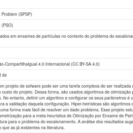
g Problem (SPSP)
n (PSO)
ados em enxames de partículas no contexto do problema do escalonam
o-CompartilhaIgual 4.0 Internacional (CC BY-SA 4.0)
l de
um projeto de sofware pode ser uma tarefa complexa de ser realizada 
 custo do projeto. Dessa forma, são usados algoritmos de otimização 
 No entanto, definir um algoritmo e configurar os seus parâmetros é 
ara a validação daquela configuração. Hiper-heirísticas são algoritmos
uma forma mais fácil de resolver um dado problema. Esse projeto estu
ametrização para a meta-heurística de Otimização por Enxame de Partí
eratura para o problema do escalonamento. A análise dos resultados s
ue as já existentes na literatura.