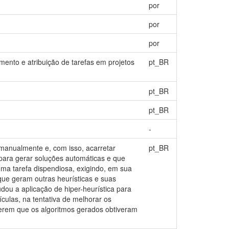
por
por
por
ento e atribuição de tarefas em projetos
pt_BR
pt_BR
pt_BR
-
manualmente e, com isso, acarretar
pt_BR
para gerar soluções automáticas e que
uma tarefa dispendiosa, exigindo, em sua
 que geram outras heurísticas e suas
dou a aplicação de hiper-heurística para
culas, na tentativa de melhorar os
ugerem que os algoritmos gerados obtiveram