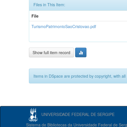
Files in This Item:
File
TurismoPatrimonioSaoCristovao.pdf
Show full item record
Items in DSpace are protected by copyright, with all 
UNIVERSIDADE FEDERAL DE SERGIPE
Sistema de Bibliotecas da Universidade Federal de Ser