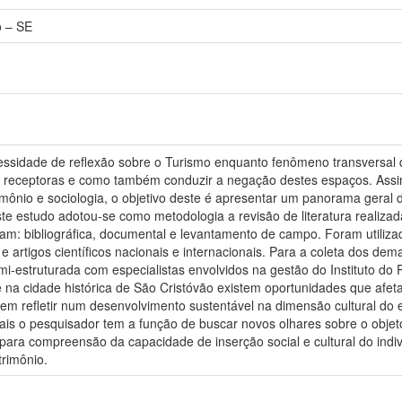
o – SE
essidade de reflexão sobre o Turismo enquanto fenômeno transversal qu
s receptoras e como também conduzir a negação destes espaços. Assim,
imônio e sociologia, o objetivo deste é apresentar um panorama geral
ste estudo adotou-se como metodologia a revisão de literatura realiza
oram: bibliográfica, documental e levantamento de campo. Foram utiliza
es e artigos científicos nacionais e internacionais. Para a coleta dos d
i-estruturada com especialistas envolvidos na gestão do Instituto do P
e na cidade histórica de São Cristóvão existem oportunidades que afe
 refletir num desenvolvimento sustentável na dimensão cultural do es
uais o pesquisador tem a função de buscar novos olhares sobre o objeto
 para compreensão da capacidade de inserção social e cultural do indiv
rimônio.