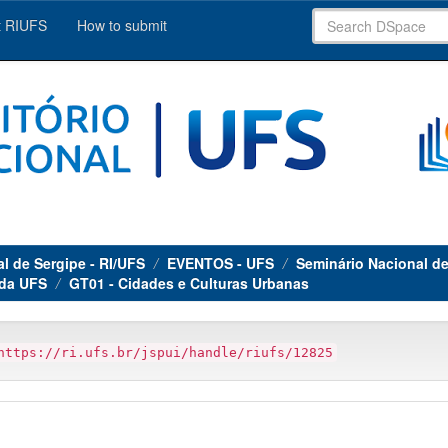
 RIUFS
How to submit
al de Sergipe - RI/UFS
EVENTOS - UFS
Seminário Nacional d
 da UFS
GT01 - Cidades e Culturas Urbanas
https://ri.ufs.br/jspui/handle/riufs/12825