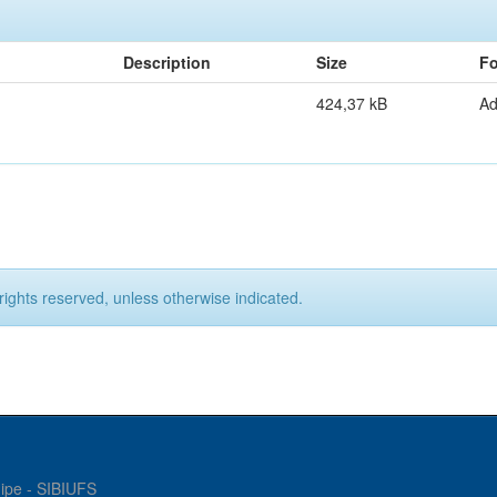
Description
Size
Fo
424,37 kB
A
rights reserved, unless otherwise indicated.
gipe - SIBIUFS