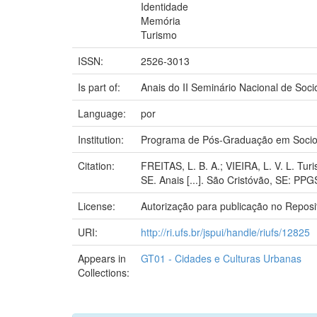
Identidade
Memória
Turismo
ISSN:
2526-3013
Is part of:
Anais do II Seminário Nacional de Soc
Language:
por
Institution:
Programa de Pós-Graduação em Sociol
Citation:
FREITAS, L. B. A.; VIEIRA, L. V. L. 
SE. Anais [...]. São Cristóvão, SE: PP
License:
Autorização para publicação no Reposit
URI:
http://ri.ufs.br/jspui/handle/riufs/12825
Appears in
GT01 - Cidades e Culturas Urbanas
Collections: