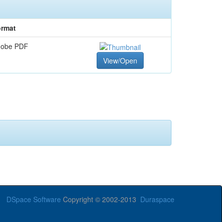
rmat
dobe PDF
View/Open
DSpace Software
Copyright © 2002-2013
Duraspace