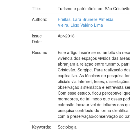
Title:
Turismo e patrimônio em São Cristóvã
Authors:
Freitas, Lara Brunelle Almeida
Vieira, Lício Valério Lima
Issue
Apr-2018
Date:
Resumo :
Este artigo insere-se no âmbito da nec
vivência dos espaços vividos das área
abranjam a relação entre turismo, patr
Cristovão, Sergipe. Para realização de
explicativa. As técnicas de pesquisa f
oficiais via internet, teses, dissertaçõ
observação sistemática e entrevista sem
Com esse estudo, ficou perceptível qu
moradores, de tal modo que essas podem
extensão inexaurível de leituras das q
pesquisa contribuiu de forma científica
com a preservação/conservação do pat
Keywords:
Sociologia