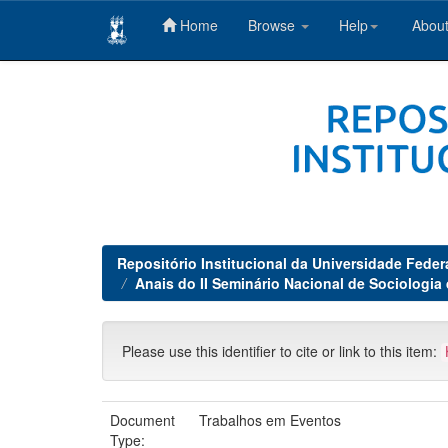
Home
Browse
Help
About
Skip
navigation
Repositório Institucional da Universidade Feder
Anais do II Seminário Nacional de Sociologia
Please use this identifier to cite or link to this item:
Document
Trabalhos em Eventos
Type: