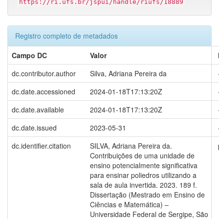
https://ri.ufs.br/jspui/handle/riufs/18889
Registro completo de metadados
Campo DC
Valor
dc.contributor.author
Silva, Adriana Pereira da
dc.date.accessioned
2024-01-18T17:13:20Z
dc.date.available
2024-01-18T17:13:20Z
dc.date.issued
2023-05-31
dc.identifier.citation
SILVA, Adriana Pereira da.
Contribuições de uma unidade de
ensino potencialmente significativa
para ensinar poliedros utilizando a
sala de aula invertida. 2023. 189 f.
Dissertação (Mestrado em Ensino de
Ciências e Matemática) –
Universidade Federal de Sergipe, São