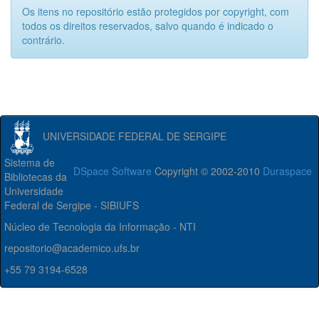
Os itens no repositório estão protegidos por copyright, com
todos os direitos reservados, salvo quando é indicado o
contrário.
UNIVERSIDADE FEDERAL DE SERGIPE
Sistema de
DSpace Software
Copyright © 2002-2010
Duraspace
Bibliotecas da
Universidade
Federal de Sergipe - SIBIUFS
Núcleo de Tecnologia da Informação - NTI
repositorio@academico.ufs.br
+55 79 3194-6528