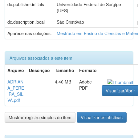
dc.publisher.initials
Universidade Federal de Sergipe
(UFS)
dc.description.local
São Cristóvão
Aparece nas coleções:
Mestrado em Ensino de Ciências e Mate
Arquivos associados a este item:
Arquivo
Descrição
Tamanho
Formato
ADRIAN
4,46 MB
Adobe
A_PERE
PDF
Visualizar/Abrir
IRA_SIL
VA.pdf
Mostrar registro simples do item
Visualizar estatísticas