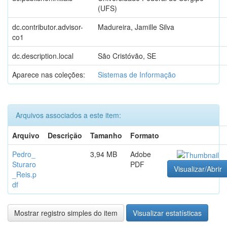
(UFS)
dc.contributor.advisor-
Madureira, Jamille Silva
co1
dc.description.local
São Cristóvão, SE
Aparece nas coleções:
Sistemas de Informação
Arquivos associados a este item:
Arquivo
Descrição
Tamanho
Formato
Pedro_
3,94 MB
Adobe
Sturaro
PDF
Visualizar/Abrir
_Reis.p
df
Mostrar registro simples do item
Visualizar estatísticas