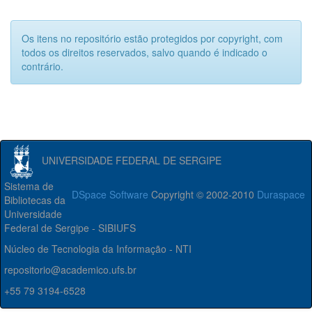
Os itens no repositório estão protegidos por copyright, com
todos os direitos reservados, salvo quando é indicado o
contrário.
UNIVERSIDADE FEDERAL DE SERGIPE
Sistema de
DSpace Software
Copyright © 2002-2010
Duraspace
Bibliotecas da
Universidade
Federal de Sergipe - SIBIUFS
Núcleo de Tecnologia da Informação - NTI
repositorio@academico.ufs.br
+55 79 3194-6528