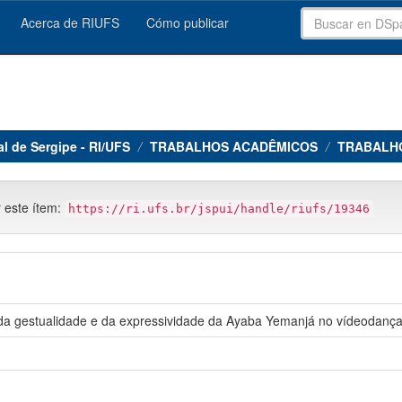
Acerca de RIUFS
Cómo publicar
al de Sergipe - RI/UFS
TRABALHOS ACADÊMICOS
TRABALH
r este ítem:
https://ri.ufs.br/jspui/handle/riufs/19346
da gestualidade e da expressividade da Ayaba Yemanjá no vídeodança 