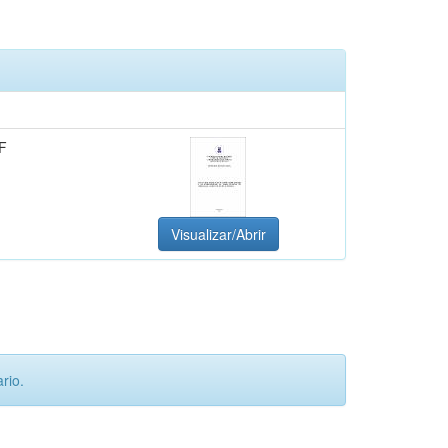
F
Visualizar/Abrir
rio.