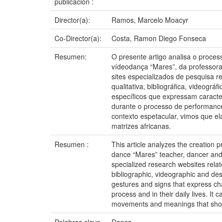
publicación :
Director(a):
Ramos, Marcelo Moacyr
Co-Director(a):
Costa, Ramon Diego Fonseca
Resumen:
O presente artigo analisa o proces
vídeodança “Mares”, da professora, b
sites especializados de pesquisa re
qualitativa, bibliográfica, videog
específicos que expressam caracte
durante o processo de performanc
contexto espetacular, vimos que el
matrizes africanas.
Resumen :
This article analyzes the creation
dance “Mares” teacher, dancer and c
specialized research websites relat
bibliographic, videographic and de
gestures and signs that express cha
process and in their daily lives. It
movements and meanings that show th