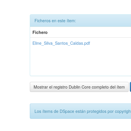
Ficheros en este ítem:
Fichero
Eline_Silva_Santos_Caldas.pdf
Mostrar el registro Dublin Core completo del ítem
Los ítems de DSpace están protegidos por copyright