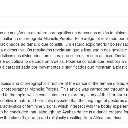
so de criação e a estrutura coreográfica da dança dos orixás femininos
ailarina e coreógrafa Michelle Pereira. Este artigo foi realizado por me
lacionados ao tema, o que constitui um estudo exploratório tipo revisão 
ráfica e descritiva. Os resultados revelaram que a linguagem dos gesto
rísticas das divindades femininas, que se cruzam com as experiências
e e do cotidiano de cada uma delas. Pode-se concluir que, embora a
a é caracterizada por movimentos e significados que mostram a plastic
 process and choreographic structure of the dance of the female orixás,
horeographer Michelle Pereira. This article was carried out through a 
ed to the topic, which constitutes an exploratory study of the literatur
scriptive in nature. The results revealed that the language of gestures
racteristics of feminine visions, which intersect with the bodily exper
 can be concluded that, although the Ayabas dance is a dance created for
e plasticity, drama and religiosity resulting from African matrices.