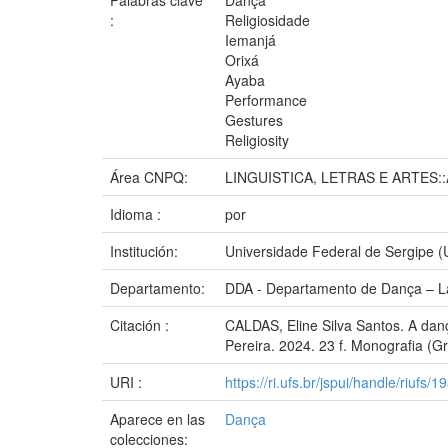
Palabras clave
Dança
:
Religiosidade
Iemanjá
Orixá
Ayaba
Performance
Gestures
Religiosity
Área CNPQ:
LINGUISTICA, LETRAS E ARTES:
Idioma :
por
Institución:
Universidade Federal de Sergipe 
Departamento:
DDA - Departamento de Dança – Lar
Citación :
CALDAS, Eline Silva Santos. A dan
Pereira. 2024. 23 f. Monografia (
URI :
https://ri.ufs.br/jspui/handle/riufs/1
Aparece en las
Dança
colecciones: