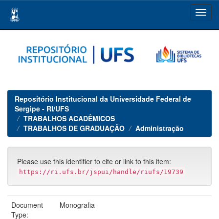
Skip
navigation
Repositório Institucional da Universidade Federal de
Sergipe - RI/UFS
TRABALHOS ACADÊMICOS
TRABALHOS DE GRADUAÇÃO
Administração
Please use this identifier to cite or link to this item:
https://ri.ufs.br/jspui/handle/riufs/19739
Document
Monografia
Type: