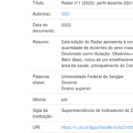
Título:
Radar n°1 (2022): perfil docente 2021
Autor(es):
SIDI
Data do
2022
documento:
Resumo:
Esta edição do Radar apresenta à com
quantidade de docentes do sexo mascu
Doutorado como titulação. Observou-s
Além disso, notou-se um envelhecime
área da saúde, principalmente do Ca
Palavras-
Universidade Federal de Sergipe
chave:
Docente
Ensino superior
Idioma:
por
Sigla da
Superintendência de Indicadores de D
Instituição:
URI:
https://ri.ufs.br/jspui/handle/riufs/2103