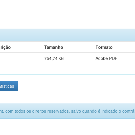
rição
Tamanho
Formato
754,74 kB
Adobe PDF
tísticas
ht, com todos os direitos reservados, salvo quando é indicado o contrár