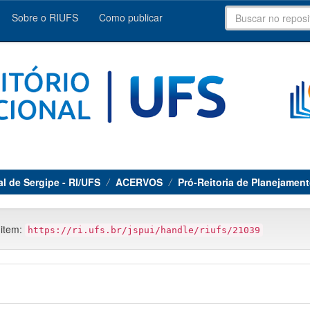
Sobre o RIUFS
Como publicar
al de Sergipe - RI/UFS
ACERVOS
Pró-Reitoria de Planejame
 item:
https://ri.ufs.br/jspui/handle/riufs/21039