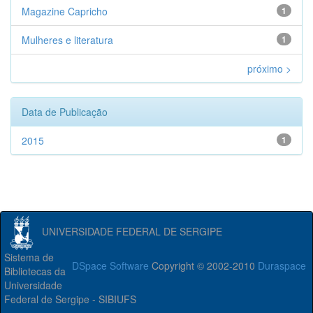
Magazine Capricho
1
Mulheres e literatura
1
próximo >
Data de Publicação
2015
1
UNIVERSIDADE FEDERAL DE SERGIPE
Sistema de
DSpace Software
Copyright © 2002-2010
Duraspace
Bibliotecas da
Universidade
Federal de Sergipe - SIBIUFS