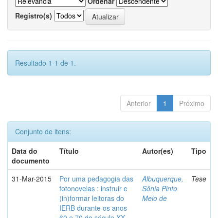
Ordenar
Registro(s)
Resultado 1-1 de 1.
Anterior
1
Próximo
Conjunto de itens:
Data do
Título
Autor(es)
Tipo
documento
31-Mar-2015
Por uma pedagogia das
Albuquerque,
Tese
fotonovelas : instruir e
Sônia Pinto
(in)formar leitoras do
Melo de
IERB durante os anos
60 e 70 do século XX