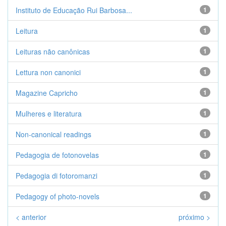
Instituto de Educação Rui Barbosa...
1
Leitura
1
Leituras não canônicas
1
Lettura non canonici
1
Magazine Capricho
1
Mulheres e literatura
1
Non-canonical readings
1
Pedagogia de fotonovelas
1
Pedagogia di fotoromanzi
1
Pedagogy of photo-novels
1
< anterior
próximo >