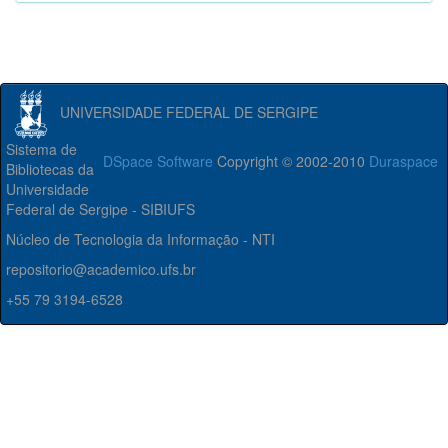
UNIVERSIDADE FEDERAL DE SERGIPE
Sistema de
DSpace Software
Copyright © 2002-2010
Duraspace
Bibliotecas da
Universidade
Federal de Sergipe - SIBIUFS
Núcleo de Tecnologia da Informação - NTI
repositorio@academico.ufs.br
+55 79 3194-6528