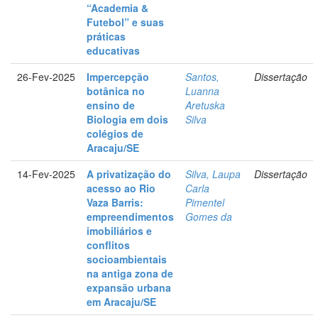
“Academia &
Futebol” e suas
práticas
educativas
26-Fev-2025
Impercepção
Santos,
Dissertação
botânica no
Luanna
ensino de
Aretuska
Biologia em dois
Silva
colégios de
Aracaju/SE
14-Fev-2025
A privatização do
Silva, Laupa
Dissertação
acesso ao Rio
Carla
Vaza Barris:
Pimentel
empreendimentos
Gomes da
imobiliários e
conflitos
socioambientais
na antiga zona de
expansão urbana
em Aracaju/SE