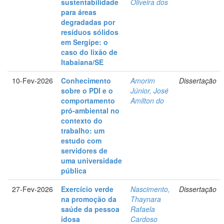
sustentabilidade
Oliveira dos
para áreas
degradadas por
resíduos sólidos
em Sergipe: o
caso do lixão de
Itabaiana/SE
10-Fev-2026
Conhecimento
Amorim
Dissertação
sobre o PDI e o
Júnior, José
comportamento
Amilton do
pró-ambiental no
contexto do
trabalho: um
estudo com
servidores de
uma universidade
pública
27-Fev-2026
Exercício verde
Nascimento,
Dissertação
na promoção da
Thaynara
saúde da pessoa
Rafaela
idosa
Cardoso