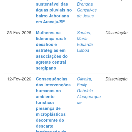
sustentável das
Brendha
águas pluviais no
Gonçalves
bairro Jabotiana
de Jesus
em Aracaju/SE
25-Fev-2026
Mulheres na
Santos,
Dissertação
liderança rural:
Maria
desafios e
Eduarda
estratégias em
Lisboa
associações do
agreste central
sergipano
12-Fev-2026
Consequências
Oliveira,
Dissertação
das intervenções
Emily
humanas no
Gabriele
ambiente
Albuquerque
turístico:
de
presença de
microplásticos
decorrente do
descarte
inadequado de