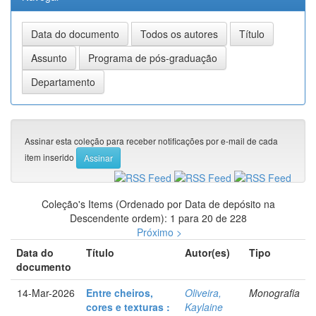
Assinar esta coleção para receber notificações por e-mail de cada
item inserido
Coleção's Items (Ordenado por Data de depósito na
Descendente ordem): 1 para 20 de 228
Próximo >
Data do
Título
Autor(es)
Tipo
documento
14-Mar-2026
Entre cheiros,
Oliveira,
Monografia
cores e texturas :
Kaylaine