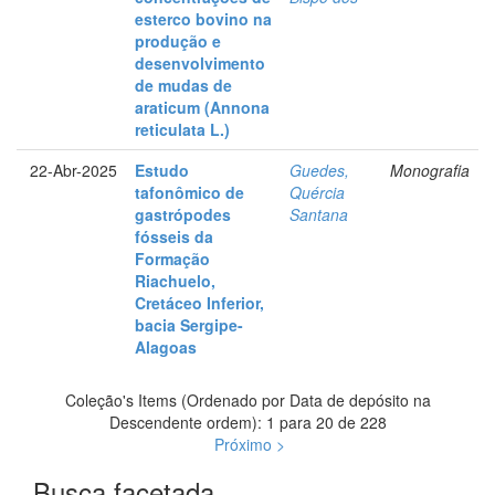
esterco bovino na
produção e
desenvolvimento
de mudas de
araticum (Annona
reticulata L.)
22-Abr-2025
Estudo
Guedes,
Monografia
tafonômico de
Quércia
gastrópodes
Santana
fósseis da
Formação
Riachuelo,
Cretáceo Inferior,
bacia Sergipe-
Alagoas
Coleção's Items (Ordenado por Data de depósito na
Descendente ordem): 1 para 20 de 228
Próximo >
Busca facetada