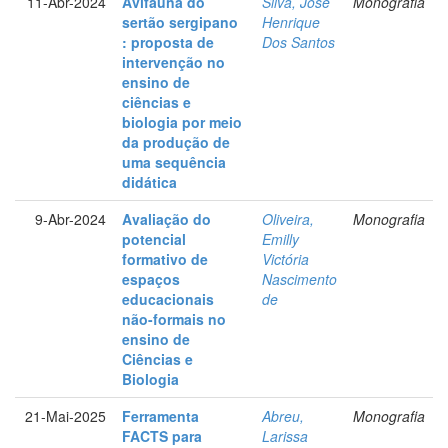
11-Abr-2024
Avifauna do
Silva, José
Monografia
sertão sergipano
Henrique
: proposta de
Dos Santos
intervenção no
ensino de
ciências e
biologia por meio
da produção de
uma sequência
didática
9-Abr-2024
Avaliação do
Oliveira,
Monografia
potencial
Emilly
formativo de
Victória
espaços
Nascimento
educacionais
de
não-formais no
ensino de
Ciências e
Biologia
21-Mai-2025
Ferramenta
Abreu,
Monografia
FACTS para
Larissa