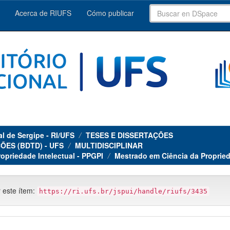
Acerca de RIUFS
Cómo publicar
al de Sergipe - RI/UFS
TESES E DISSERTAÇÕES
ÕES (BDTD) - UFS
MULTIDISCIPLINAR
priedade Intelectual - PPGPI
Mestrado em Ciência da Propried
r este ítem:
https://ri.ufs.br/jspui/handle/riufs/3435