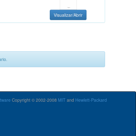
Visualizar/Abrir
rio.
tware
Copyright © 2002-2008
MIT
and
Hewlett-Packard