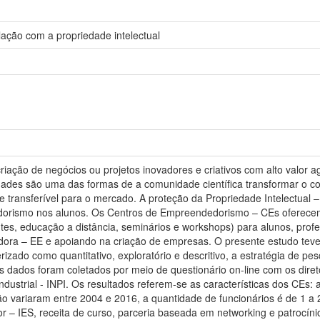
ação com a propriedade intelectual
ação de negócios ou projetos inovadores e criativos com alto valor ag
ades são uma das formas de a comunidade científica transformar o co
 transferível para o mercado. A proteção da Propriedade Intelectual –
orismo nos alunos. Os Centros de Empreendedorismo – CEs oferecem 
ntes, educação a distância, seminários e workshops) para alunos, pr
a – EE e apoiando na criação de empresas. O presente estudo teve c
rizado como quantitativo, exploratório e descritivo, a estratégia de pe
s dados foram coletados por meio de questionário on-line com os dire
ndustrial - INPI. Os resultados referem-se as características dos CEs:
o variaram entre 2004 e 2016, a quantidade de funcionários é de 1 a 2
ior – IES, receita de curso, parceria baseada em networking e patrocín