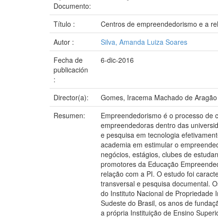
Documento:
Título :
Centros de empreendedorismo e a rel
Autor :
Silva, Amanda Luiza Soares
Fecha de
6-dic-2016
publicación
:
Director(a):
Gomes, Iracema Machado de Aragão
Resumen:
Empreendedorismo é o processo de cri
empreendedoras dentro das universid
e pesquisa em tecnologia efetivamente
academia em estimular o empreended
negócios, estágios, clubes de estuda
promotores da Educação Empreendedor
relação com a PI. O estudo foi caracte
transversal e pesquisa documental. O
do Instituto Nacional de Propriedade I
Sudeste do Brasil, os anos de fundaçã
a própria Instituição de Ensino Super