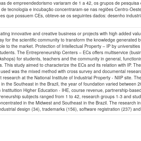
inas de empreendedorismo variaram de 1 a 42, os grupos de pesquisa 
ia de tecnologia e incubação concentraram-se nas regiões Centro-Oeste
des que possuem CEs, obteve-se os seguintes dados: desenho industrial
eating innovative and creative business or projects with high added val
way for the scientific community to transform the knowledge generated b
able to the market. Protection of Intellectual Property – IP by universit
ents. The Entrepreneurship Centers – ECs offers multiservice (busines
shops) for students, teachers and the community in general, function
 This study aimed to characterize the ECs and its relation with IP. The
gy used was the mixed method with cross survey and documental researc
research at the National Institute of Industrial Property - NIIP site. The
ed in the Southeast in the Brazil, the year of foundation varied betwee
Instituition Higher Education - IHE, course revenue, partnership-based 
preneurship subjects ranged from 1 to 42, research groups 1-3 and studen
oncentrated in the Midwest and Southeast in the Brazil. The research in 
ndustrial design (34), trademarks (156), software registration (237) and