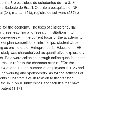
de 1 a 3 e os clubes de estudantes de 1 a 3. Em
 e Sudeste do Brasil. Quanto a pesquisa no INPI
 (34), marca (156), registro de software (237) e
ue for the economy. The uses of entrepreneurial
y these teaching and research institutions into
ies converges with the current focus of the academy to
s plan competitions, internships, student clubs,
ing as promoters of Entrepreneurial Education – EE
 study was characterized as quantitative, exploratory
h. Data were collected through online questionnaires
 results refer to the characteristics of ECs: the
n 2004 and 2016, the number of employees is 1-26 and
networking and sponsorship. As for the activities of
ts clubs from 1-3. In relation to the transfer
the INPI on IP universities and faculties that have
 patent (1.171).