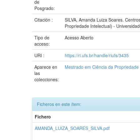
de
Posgrado:
Citación :
SILVA, Amanda Luiza Soares. Centros
Propriedade Intelectual) - Universida
Tipo de
Acesso Aberto
acceso:
URI :
https://ri.ufs.br/handle/riufs/3435
Aparece en
Mestrado em Ciência da Propriedade I
las
colecciones:
Ficheros en este ítem:
Fichero
AMANDA_LUIZA_SOARES_SILVA.pdf