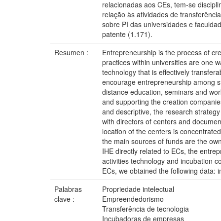
relacionadas aos CEs, tem-se discipl
relação às atividades de transferênc
sobre PI das universidades e faculda
patente (1.171).
Resumen :
Entrepreneurship is the process of cr
practices within universities are one 
technology that is effectively transfer
encourage entrepreneurship among stud
distance education, seminars and work
and supporting the creation companies.
and descriptive, the research strate
with directors of centers and document 
location of the centers is concentrat
the main sources of funds are the own 
IHE directly related to ECs, the entre
activities technology and incubation c
ECs, we obtained the following data: i
Palabras
Propriedade intelectual
clave :
Empreendedorismo
Transferência de tecnologia
Incubadoras de empresas