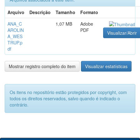
Arquivo
Descrição
Tamanho
Formato
ANA_C
1,07 MB
Adobe
AROLIN
PDF
Visualizar/Abrir
A_WES
TRUP.p
df
Mostrar registro completo do item
Visualizar estatísticas
Os itens no repositório estão protegidos por copyright, com
todos os direitos reservados, salvo quando é indicado o
contrário.