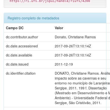
https://ri.ufs.br/jspui/handle/riufs/4200
Registro completo de metadados
Campo DC
Valor
dc.contributor.author
Donato, Christiane Ramos
dc.date.accessioned
2017-09-26T13:10:14Z
dc.date.available
2017-09-26T13:10:14Z
dc.date.issued
2011-12-19
dc.identifier.citation
DONATO, Christiane Ramos. Anális
impacto sobre as cavernas e seu
entorno no município de Laranjeira
Sergipe. 2011. 199 f. Dissertação
(Mestrado em Desenvolvimento e 
Ambiente) - Universidade Federal 
Sergipe, São Cristóvão, 2011.