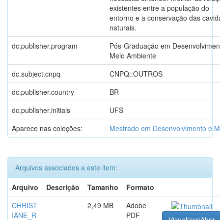
existentes entre a população do
entorno e a conservação das cavi
naturais.
dc.publisher.program
Pós-Graduação em Desenvolvimen
Meio Ambiente
dc.subject.cnpq
CNPQ::OUTROS
dc.publisher.country
BR
dc.publisher.initials
UFS
Aparece nas coleções:
Mestrado em Desenvolvimento e M
Arquivos associados a este item:
Arquivo
Descrição
Tamanho
Formato
CHRIST
2,49 MB
Adobe
IANE_R
PDF
Visualizar/Abrir