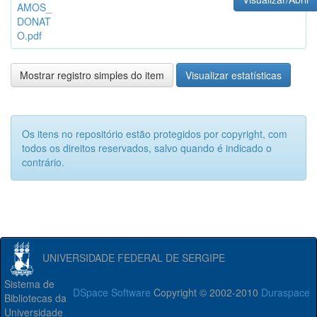
AMOS_
DONAT
O.pdf
Mostrar registro simples do item
Visualizar estatísticas
Os itens no repositório estão protegidos por copyright, com
todos os direitos reservados, salvo quando é indicado o
contrário.
UNIVERSIDADE FEDERAL DE SERGIPE
Sistema de
DSpace Software
Copyright © 2002-2010
Duraspace
Bibliotecas da
Universidade