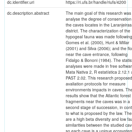
dc.identifier.uri
https://ri.ufs.br/handle/riufs/4200
dc.description.abstract
The main goal of this research was
analyse the degree of conservation
the caves locates in the Laranjeiras
district. The characterization of the
hypogeal fauna was made followin
Gomes et al. (2000), Hunt & Millar
(2001) and Silva (2006); and the flo
near the cave entrance, following
Fidalgo & Bononi (1984). The statist
analyses were made in free softwar
Mata Nativa 2, R estatística 2.12.1
PAST 2.02. This research propose
avaliation protocols for measure
environments impacts in caves. Th
results show that the Atlantic forest
fragments near the caves was in a
second stage of succession, in cont
to what is proposed by the law. The
are a high beta diversity and low f
similarities between the studied cav
so each cave is a unique ecosystem