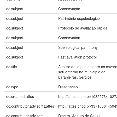
dc.subject
Conservação
dc.subject
Patrimônio espeleológico
dc.subject
Protocolo de avaliação rápida
dc.subject
Conservation
dc.subject
Speleological patrimony
dc.subject
Fast avaliation protocol
dc.title
Análise de impacto sobre as caver
seu entorno no município de
Laranjeiras, Sergipe
dc.type
Dissertação
dc.creator.Lattes
http://lattes.cnpq.br/10355734102
dc.contributor.advisor1Lattes
http://lattes.cnpq.br/33716564459
dc.contributor.advisor1
Ribeiro, Adauto de Souza