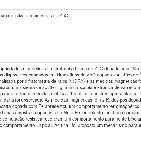
ção resistiva em amostras de ZnO
priedades magnéticas e estruturais de pós de ZnO dopado com 1% de 
dos dispositivos baseados em filmes finos de ZnO dopado com 10% de Co
i analisada por difratometria de raios X (DRX) e as medidas magnétic
 usado um sistema de sputtering, a microscopia eletrônica de varredura 
para realizar as medidas elétricas. Todas as amostras apresentaram es
undária foi observada. As medidas magnéticas, em 2 K, dos pós do
amostra dopada com Fe apresentou um comportamento ferromagnético
ado nas amostras dopadas com Mn e Fe, entretanto, um fraco compor
 comutação resistiva revelaram um comportamento puramente bipolar 
 o comportamento unipolar. Ao final, foi proposto um mecanismo para 