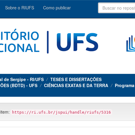
Sobre o RIUFS
Como publicar
al de Sergipe - RI/UFS
TESES E DISSERTAÇÕES
ÕES (BDTD) - UFS
CIÊNCIAS EXATAS E DA TERRA
Programa 
 item:
https://ri.ufs.br/jspui/handle/riufs/5316