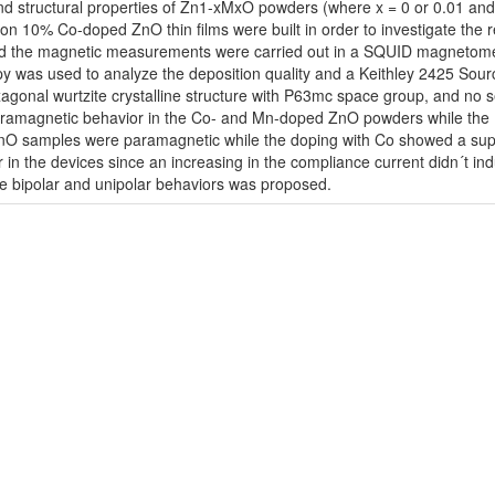
nd structural properties of Zn1-xMxO powders (where x = 0 or 0.01 and
 10% Co-doped ZnO thin films were built in order to investigate the resi
 the magnetic measurements were carried out in a SQUID magnetometer
y was used to analyze the deposition quality and a Keithley 2425 Sour
gonal wurtzite crystalline structure with P63mc space group, and n
ramagnetic behavior in the Co- and Mn-doped ZnO powders while the
O samples were paramagnetic while the doping with Co showed a super
 in the devices since an increasing in the compliance current didn´t ind
he bipolar and unipolar behaviors was proposed.