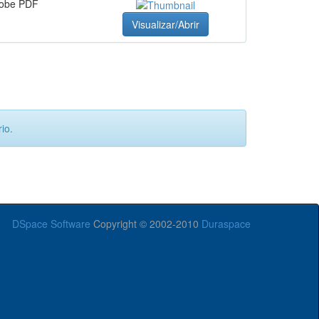
obe PDF
Visualizar/Abrir
io.
DSpace Software
Copyright © 2002-2010
Duraspace