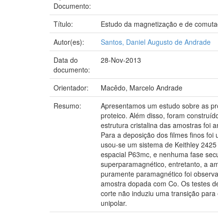
Documento:
Título:
Estudo da magnetização e de comuta
Autor(es):
Santos, Daniel Augusto de Andrade
Data do
28-Nov-2013
documento:
Orientador:
Macêdo, Marcelo Andrade
Resumo:
Apresentamos um estudo sobre as pro
proteico. Além disso, foram construí
estrutura cristalina das amostras fo
Para a deposição dos filmes finos foi
usou-se um sistema de Keithley 2425 
espacial P63mc, e nenhuma fase sec
superparamagnético, entretanto, a 
puramente paramagnético foi observ
amostra dopada com Co. Os testes de
corte não induziu uma transição para
unipolar.