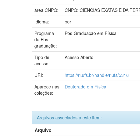
área CNPQ:
CNPQ::CIENCIAS EXATAS E DA TERR
Idioma:
por
Programa
Pós-Graduação em Física
de Pós-
graduação:
Tipo de
Acesso Aberto
acesso:
URI:
https://ri.ufs.br/handle/riufs/5316
Aparece nas
Doutorado em Física
coleções:
Arquivos associados a este item:
Arquivo