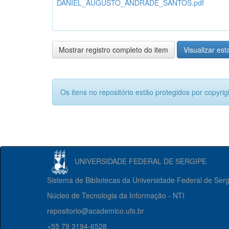
DANIEL_AUGUSTO_ANDRADE_SANTOS.pdf
Mostrar registro completo do item
Visualizar esta
Os itens no repositório estão protegidos por copyrig
UNIVERSIDADE FEDERAL DE SERGIPE
Sistema de Bibliotecas da Universidade Federal de Ser
Núcleo de Tecnologia da Informação - NTI
repositorio@academico.ufs.br
+55 79 3194-6528