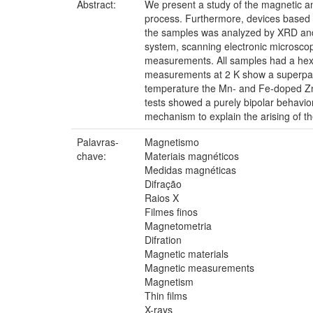
Abstract:
We present a study of the magnetic a
process. Furthermore, devices based on
the samples was analyzed by XRD and
system, scanning electronic microscop
measurements. All samples had a hexa
measurements at 2 K show a superpa
temperature the Mn- and Fe-doped Zn
tests showed a purely bipolar behavior
mechanism to explain the arising of t
Palavras-
Magnetismo
chave:
Materiais magnéticos
Medidas magnéticas
Difração
Raios X
Filmes finos
Magnetometria
Difration
Magnetic materials
Magnetic measurements
Magnetism
Thin films
X-rays