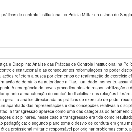
as práticas de controle institucional na Polícia Militar do estado de Serg
tiça e Disciplina: Análise das Práticas de Controle Institucional na Po
e controle institucional e as conseqüentes reformulações no poder disci
lações refletem a busca por elementos de reafirmação do exercício efe
eafirmação do domínio da autoridade militar, num dado momento, assumi
punir. A emergência de novos procedimentos de responsabilização e de
tar quanto à manutenção do conteúdo disciplinar das relações hierárq
im geral, a análise direcionada às práticas de exercício de poder recor
um apanhado das representações e das concepções relativas à disciplin
tão, a transgressão aparece como uma das categorias do fenômeno d
elações disciplinares, nesse caso a transgressão era tida como result
ão pedagógica; o segundo plano toma o desvio de conduta em grau ma
tica profissional militar e responsável por originar problemas como, po