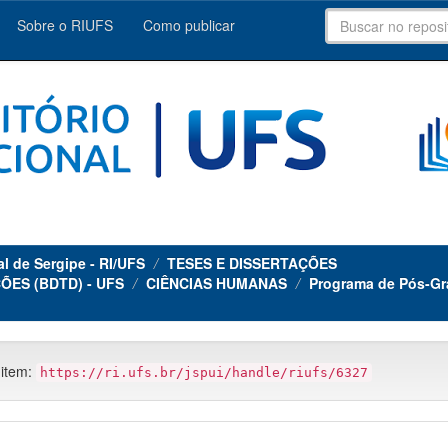
Sobre o RIUFS
Como publicar
al de Sergipe - RI/UFS
TESES E DISSERTAÇÕES
ÕES (BDTD) - UFS
CIÊNCIAS HUMANAS
Programa de Pós-Gr
 item:
https://ri.ufs.br/jspui/handle/riufs/6327