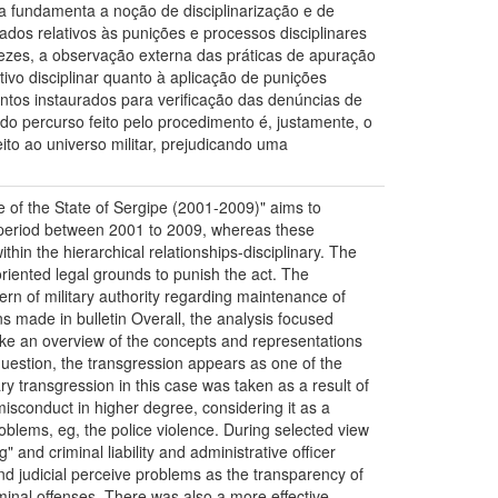
ta fundamenta a noção de disciplinarização e de
dados relativos às punições e processos disciplinares
vezes, a observação externa das práticas de apuração
ivo disciplinar quanto à aplicação de punições
entos instaurados para verificação das denúncias de
 do percurso feito pelo procedimento é, justamente, o
ito ao universo militar, prejudicando uma
lice of the State of Sergipe (2001-2009)" aims to
he period between 2001 to 2009, whereas these
thin the hierarchical relationships-disciplinary. The
oriented legal grounds to punish the act. The
ern of military authority regarding maintenance of
ns made in bulletin Overall, the analysis focused
ake an overview of the concepts and representations
 question, the transgression appears as one of the
ry transgression in this case was taken as a result of
misconduct in higher degree, considering it as a
roblems, eg, the police violence. During selected view
g" and criminal liability and administrative officer
and judicial perceive problems as the transparency of
iminal offenses. There was also a more effective