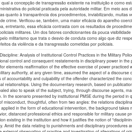
r qual a concepção de transgressão existente na instituição e como es
inistrativa do policial praticada pela autoridade militar. Em meio aos 
as quanto à transparência dos procedimentos, inviabilizando, muitas 
e crime. Verificou-se, também, uma maior eficácia do aparelho coercit
opa, entretanto, essa eficácia contrasta com os resultados de procedim
liciais militares. Um dos fatores condicionantes da pouca visibilidade
 pelo militarismo que trata o desvio de conduta como algo que diz respe
itos da violência e da transgressão cometidas por policiais.
Discipline: Analysis of Institutional Control Practices in the Military Po
utional control and consequent restatements in disciplinary power in t
for elements reaffirmation of the effective exercise of power practiced wi
ilitary authority, at any given time, assumed the aspect of a discourse 
f accountability and culpability of the offender characterized the conc
ical relationships. Using the documentary research, based on publicatio
led also to speak of the subject, trying, through discourse agents, m
e. In the scenario presented by institutional PMSE during the period in
misconduct, thoughtful, often from two angles: the relations disciplina
 applied in the form of educational intervention, the background takes 
ior, distanced professional ethics and responsible for military cause p
n existing in the institution and how it justifies the notion of "disciplinin
ity. Amid the data relating to punishments and disciplinary procedures 
 external observation of practice and investigation of allegations of cr