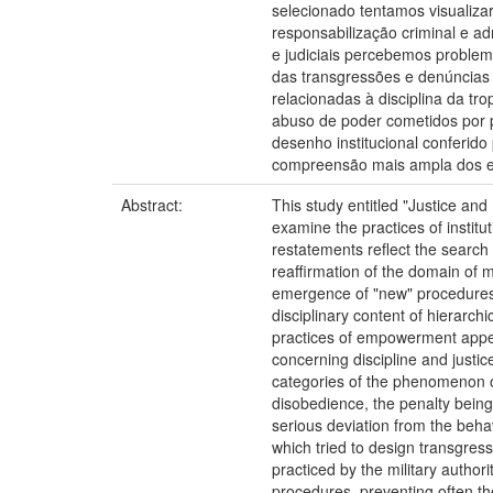
selecionado tentamos visualiza
responsabilização criminal e adm
e judiciais percebemos problem
das transgressões e denúncias d
relacionadas à disciplina da tr
abuso de poder cometidos por po
desenho institucional conferido
compreensão mais ampla dos efe
Abstract:
This study entitled "Justice and 
examine the practices of instit
restatements reflect the search 
reaffirmation of the domain of m
emergence of "new" procedures o
disciplinary content of hierarch
practices of empowerment appea
concerning discipline and justic
categories of the phenomenon of 
disobedience, the penalty being
serious deviation from the behav
which tried to design transgressio
practiced by the military author
procedures, preventing often the