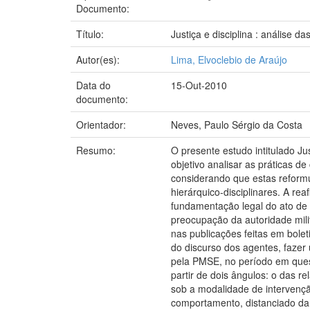
Documento:
Título:
Justiça e disciplina : análise d
Autor(es):
Lima, Elvoclebio de Araújo
Data do
15-Out-2010
documento:
Orientador:
Neves, Paulo Sérgio da Costa
Resumo:
O presente estudo intitulado Jus
objetivo analisar as práticas d
considerando que estas reformu
hierárquico-disciplinares. A r
fundamentação legal do ato de 
preocupação da autoridade mili
nas publicações feitas em bolet
do discurso dos agentes, fazer 
pela PMSE, no período em ques
partir de dois ângulos: o das r
sob a modalidade de intervenç
comportamento, distanciado da é