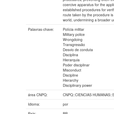
coercive apparatus for the applic
established procedures for verifi
route taken by the procedure is 
world, undermining a broader un
Palavras-chave:
Polícia militar
Military police
Wrongdoing
Transgressão
Desvio de conduta
Disciplina
Hierarquia
Poder disciplinar
Misconduct
Discipline
Hierarchy
Disciplinary power
área CNPQ:
CNPQ::CIENCIAS HUMANAS::
Idioma:
por
País:
BR