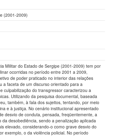
ipe (2001-2009)
lícia Militar do Estado de Sergipe (2001-2009) tem por
plinar ocorridas no período entre 2001 a 2009,
tivo de poder praticado no interior das relações
u a faceta de um discurso orientado para a
 culpabilização do transgressor caracterizou a
uicas. Utilizando da pesquisa documental, baseada
reu, também, à fala dos sujeitos, tentando, por meio
a e à justiça. No cenário institucional apresentado
e desvio de conduta, pensada, freqüentemente, a
ado da desobediência, sendo a penalização aplicada
is elevado, considerando-o como grave desvio do
r exemplo, o da violência policial. No período