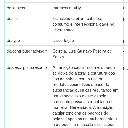
dc.subject
Intersectionality
en
dc.title
Transição capilar : cabelos,
pt
consumo e interseccionalidade no
ciberespaço
dc.type
Dissertação
pt
dc.contributor.advisor1
Correia, Luiz Gustavo Pereira de
-
Souza
dc.description.resumo
A transição capilar ocorre, quando
pt
se deixa de alterar a estrutura dos
fios do cabelo com o uso de
produtos cosméticos a base de
substâncias químicas resultando em
um aspecto liso e este cabelo
crescente passa a ser cuidado de
maneira diferenciada. A transição
capilar tenciona os padrões de
beleza impostos às mulheres, afeta
a autoestima e suscita discussões