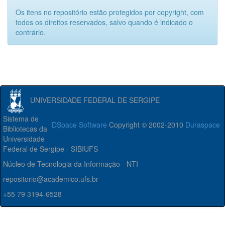
Os itens no repositório estão protegidos por copyright, com
todos os direitos reservados, salvo quando é indicado o
contrário.
UNIVERSIDADE FEDERAL DE SERGIPE
Sistema de
DSpace Software
Copyright © 2002-2010
Duraspace
Bibliotecas da
Universidade
Federal de Sergipe - SIBIUFS
Núcleo de Tecnologia da Informação - NTI
repositorio@academico.ufs.br
+55 79 3194-6528