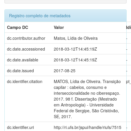
Registro completo de metadados
Campo DC
Valor
Id
dc.contributor.author
Matos, Lídia de Oliveira
-
dc.date.accessioned
2018-03-12T14:45:19Z
-
dc.date.available
2018-03-12T14:45:19Z
-
dc.date.issued
2017-08-25
-
dc.identifier.citation
MATOS, Lídia de Oliveira. Transição
pt
capilar : cabelos, consumo e
interseccionalidade no ciberespaço.
2017. 98 f. Dissertação (Mestrado
em Antropologia) - Universidade
Federal de Sergipe, São Cristóvão,
SE, 2017.
dc.identifier.uri
http://ri.ufs.br/jspui/handle/riufs/7515
-