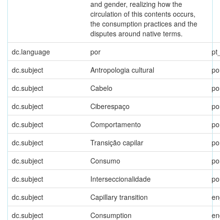
and gender, realizing how the
circulation of this contents occurs,
the consumption practices and the
disputes around native terms.
dc.language
por
pt
dc.subject
Antropologia cultural
po
dc.subject
Cabelo
po
dc.subject
Ciberespaço
po
dc.subject
Comportamento
po
dc.subject
Transição capilar
po
dc.subject
Consumo
po
dc.subject
Interseccionalidade
po
dc.subject
Capillary transition
en
dc.subject
Consumption
en