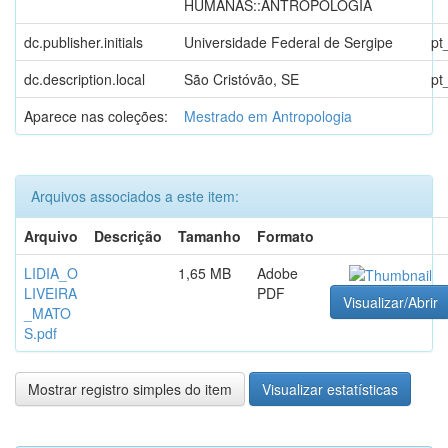
HUMANAS::ANTROPOLOGIA
dc.publisher.initials
Universidade Federal de Sergipe
pt
dc.description.local
São Cristóvão, SE
pt
Aparece nas coleções:
Mestrado em Antropologia
Arquivos associados a este item:
Arquivo
Descrição
Tamanho
Formato
LIDIA_O
1,65 MB
Adobe
LIVEIRA
PDF
Visualizar/Abrir
_MATO
S.pdf
Mostrar registro simples do item
Visualizar estatísticas