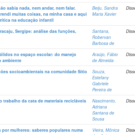
o sabia nada, nem andar, nem falar.
Beiju, Sandra
Diss
prendi muitas coisas, na minha casa e aqui
Maria Xavier
ítica na educação infantil
racaju, Sergipe: análise das funções,
Santana,
Diss
Robervan
Barbosa de
sólidos no espaço escolar: do manejo
Araújo, Fábio
Diss
o ambiente
de Almeida
ações socioambientais na comunidade Sítio
Souza,
Diss
Estefany
Gabriele
Pereira de
trabalho da cata de materiais recicláveis
Nascimento,
Diss
Adriana
Santana de
Sousa
is por mulheres: saberes populares numa
Vieira, Mônica
Diss