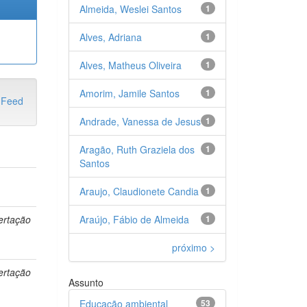
Almeida, Weslei Santos
1
Alves, Adriana
1
Alves, Matheus Oliveira
1
Amorim, Jamile Santos
1
Andrade, Vanessa de Jesus
1
Aragão, Ruth Graziela dos
1
Santos
o
Araujo, Claudionete Candia
1
Araújo, Fábio de Almeida
1
ertação
próximo >
ertação
Assunto
Educação ambiental
53