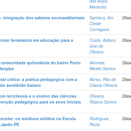
dos Anjos
Menezes
da: integração dos saberes socioambientais
Santana, Ani
Diss
Cleide
Carregosa
 como ferramenta em educação para a
Costa, Adilson
Diss
Grei de
Oliveira
na comunidade quilombola do bairro Porto
Almeida,
Diss
Sergipe
Weslei Santos
al crítica: a prática pedagógica com a
Abreu, Rita de
Diss
 do semiárido baiano
Cássia Oliveira
m recicláveis e o ensino das ciências
Oliveira,
Diss
venção pedagógica para os anos iniciais
Rejane Santos
colar: os resíduos sólidos na Escola
Rodrigues,
Diss
Lajedo-PE
Paula