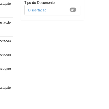
Tipo de Documento
ertação
Dissertação
81
ertação
ertação
ertação
ertação
ertação