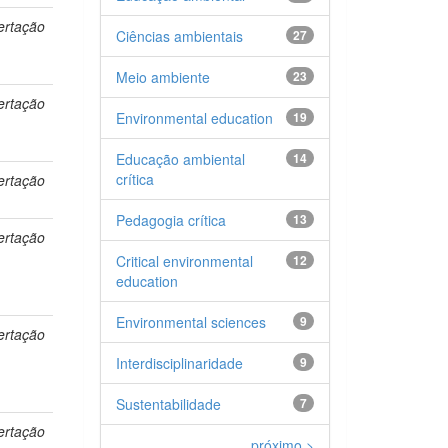
ertação
Ciências ambientais
27
Meio ambiente
23
ertação
Environmental education
19
Educação ambiental
14
crítica
ertação
Pedagogia crítica
13
ertação
Critical environmental
12
education
Environmental sciences
9
ertação
Interdisciplinaridade
9
Sustentabilidade
7
ertação
próximo >