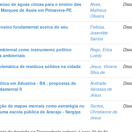
reúso de águas cinzas para o ensino das
Alves,
Diss
a Marques de Assis em Primavera-PE
Matheus
Oliveira
ensino fundamental acerca do seu
Feitosa,
Diss
Josenilde
Santos
mbiental como instrumento político
Rego, Erica
Diss
s ambientais
Luedy
blemática de resíduos sólidos na cidade
Jesus, Viviane
Diss
Silva de
drica em Adustina - BA : propostas de
Andrade,
Diss
damental II
Vanessa de
Jesus
zação de mapas mentais como estratégia no
Santos,
Diss
ma escola pública de Aracaju - Sergipe
Christianne de
Jesus
ata de depósito na Descendente ordem): 1 para 20 de 81