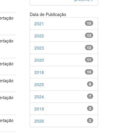
Data de Publicação
ertação
2021
15
2022
13
ertação
2023
12
2020
11
ertação
2018
10
ertação
2025
8
2024
7
ertação
2019
3
ertação
2026
2