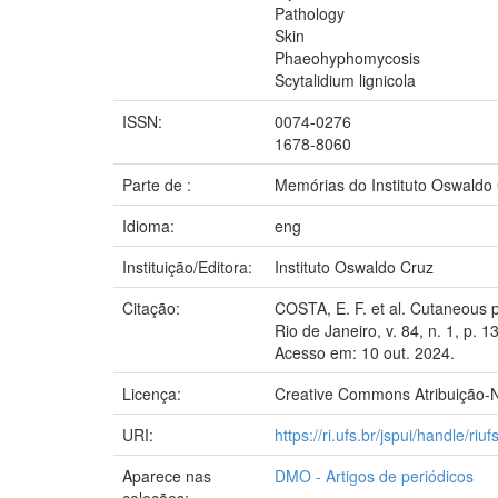
Pathology
Skin
Phaeohyphomycosis
Scytalidium lignicola
ISSN:
0074-0276
1678-8060
Parte de :
Memórias do Instituto Oswaldo
Idioma:
eng
Instituição/Editora:
Instituto Oswaldo Cruz
Citação:
COSTA, E. F. et al. Cutaneous p
Rio de Janeiro, v. 84, n. 1, p
Acesso em: 10 out. 2024.
Licença:
Creative Commons Atribuição-N
URI:
https://ri.ufs.br/jspui/handle/riu
Aparece nas
DMO - Artigos de periódicos