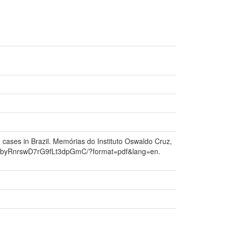
3 cases in Brazil. Memórias do Instituto Oswaldo Cruz,
oc/a/RZbyRnrswD7rG9fLt3dpGmC/?format=pdf&lang=en.