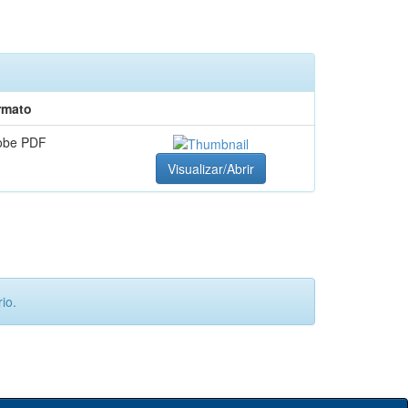
rmato
obe PDF
Visualizar/Abrir
io.