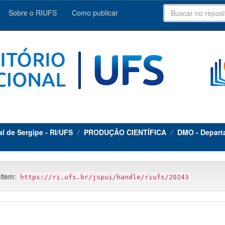
Sobre o RIUFS
Como publicar
al de Sergipe - RI/UFS
PRODUÇÃO CIENTÍFICA
DMO - Depart
 item:
https://ri.ufs.br/jspui/handle/riufs/20243