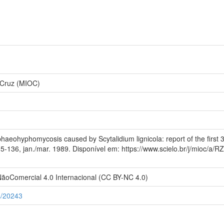
 Cruz (MIOC)
haeohyphomycosis caused by Scytalidium lignicola: report of the first 
. 135-136, jan./mar. 1989. Disponível em: https://www.scielo.br/j/mi
ãoComercial 4.0 Internacional (CC BY-NC 4.0)
fs/20243