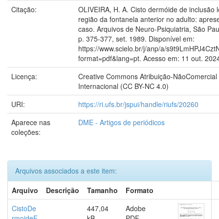
Citação:
OLIVEIRA, H. A. Cisto dermóide de inclusão l
região da fontanela anterior no adulto: apre
caso. Arquivos de Neuro-Psiquiatria, São Paulo
p. 375-377, set. 1989. Disponível em:
https://www.scielo.br/j/anp/a/s9t9LmHPJ4C
format=pdf&lang=pt. Acesso em: 11 out. 202
Licença:
Creative Commons Atribuição-NãoComercial 
Internacional (CC BY-NC 4.0)
URI:
https://ri.ufs.br/jspui/handle/riufs/20260
Aparece nas
DME - Artigos de periódicos
coleções:
Arquivos associados a este item:
Arquivo
Descrição
Tamanho
Formato
CistoDe
447,04
Adobe
rmoideF
kB
PDF