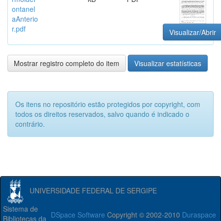
ontanel
aAnterio
r.pdf
Visualizar/Abrir
Mostrar registro completo do item
Visualizar estatísticas
Os itens no repositório estão protegidos por copyright, com
todos os direitos reservados, salvo quando é indicado o
contrário.
UNIVERSIDADE FEDERAL DE SERGIPE
Sistema de
DSpace Software
Copyright © 2002-2010
Duraspace
Bibliotecas da