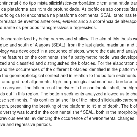
ntinental é do tipo mista siliciclástica-carbonática e tem uma nítida
da plataforma aos 45m de profundidade. As biofácies são constituídas
rfológica foi encontrada na plataforma continental SEAL, tanto nas fe
relatos de eventos anteriores, evidenciando a ocorrência de alteraçõ
durante os períodos transgressivos e regressivos.
 is characterized by being narrow and shallow. The aim of this thesis w
ergipe and south of Alagoas (SEAL), from the last glacial maximum and t
ogy was developed in a sequence of steps, where the data and analyzes 
ine features on the continental shelf a bathymetric model was develop
 and classified and distinguished the biofacies. For the elaboration of
nd the occurrences of the different biofacies identified in the platform w
the geomorphological context and in relation to the bottom sediments of
 emerged reef alignments, high morphological submarines, bordered 
ne canyons. The influence of the rivers in the continental shelf, the 
s out in this region. The bottom sediments analyzed allowed us to char
ese sediments. This continental shelf is of the mixed siliciclastic-carbo
epth, presenting the breaking of the platform to 45 m of depth. The bi
iversity was found in the continental shelf SEAL, both in the morpholo
previous events, evidencing the occurrence of environmental changes in 
ive and regressive periods.