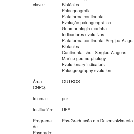
clave :
Biofácies
Paleogeografia
Plataforma continental
Evolução paleogeográfica
Geomorfologia marinha
Indicadores evolutivos
Plataforma continental Sergipe-Alago
Biofacies
Continental shelf Sergipe-Alagoas
Marine geomorphology
Evolutionary indicators
Paleogeography evolution
Área
OUTROS
CNPQ:
Idioma :
por
Institución:
UFS
Programa
Pós-Graduação em Desenvolvimento 
de
Posgrado: