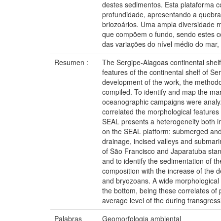
destes sedimentos. Esta plataforma co
profundidade, apresentando a quebra 
briozoários. Uma ampla diversidade mo
que compõem o fundo, sendo estes cor
das variações do nível médio do mar, 
Resumen :
The Sergipe-Alagoas continental shelf
features of the continental shelf of S
development of the work, the methodol
compiled. To identify and map the mar
oceanographic campaigns were analyzed
correlated the morphological features a
SEAL presents a heterogeneity both in 
on the SEAL platform: submerged and
drainage, incised valleys and submari
of São Francisco and Japaratuba stand
and to identify the sedimentation of th
composition with the increase of the d
and bryozoans. A wide morphological d
the bottom, being these correlates of 
average level of the during transgress
Palabras
Geomorfologia ambiental