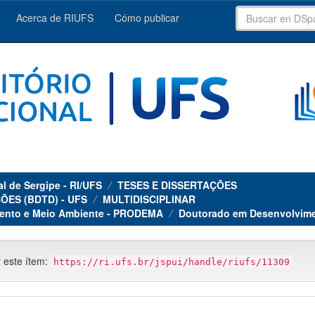
Acerca de RIUFS
Cómo publicar
al de Sergipe - RI/UFS
TESES E DISSERTAÇÕES
ÕES (BDTD) - UFS
MULTIDISCIPLINAR
ento e Meio Ambiente - PRODEMA
Doutorado em Desenvolvime
r este ítem:
https://ri.ufs.br/jspui/handle/riufs/11309