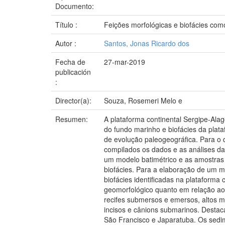
Documento:
Título :
Feições morfológicas e biofácies como
Autor :
Santos, Jonas Ricardo dos
Fecha de
27-mar-2019
publicación
:
Director(a):
Souza, Rosemeri Melo e
Resumen:
A plataforma continental Sergipe-Alago
do fundo marinho e biofácies da plat
de evolução paleogeográfica. Para o 
compilados os dados e as análises das
um modelo batimétrico e as amostras 
biofácies. Para a elaboração de um mo
biofácies identificadas na plataforma
geomorfológico quanto em relação aos
recifes submersos e emersos, altos m
incisos e cânions submarinos. Destaca
São Francisco e Japaratuba. Os sedime