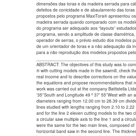
dimensões das toras e da madeira serrada para cá
defeitos de conicidade e de abaulamento das toras
propostos pelo programa MaxiTora® apresentou os 
madeira serrada quando comparado com os modelos
do programa ser adequado aos “layouts” estudados,
programa, sendo a amplitude de classe diamétrica,
operador de serras, o prévio estudo dos modelos pa
de um orientador de toras e a não adequação da ind
para a não reprodução dos modelos propostos pel
_________________________________________
ABSTRACT: The objectives of this study was to co
® with cutting models made in the sawmill, check th
real income and to describe corrections on the val
the equations and propose recommendations that re
work was carried out at the company Battistella Ltda
'35''South and Longitude 49 º 37' 55''West with an 
diameters ranging from 12.00 cm to 28.39 cm divide
lines studied with lengths ranging from 2.10 to 2.2
and for the line 2 eleven cutting models to the tw
a circular saw multiple axis to the line 1 and a circu
were the same for the two main lines, composed of a 
horizontal band saw in the second line. The thicknes