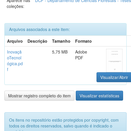
Aparece nas
DCF - Departamento de Ciências Florestais - Teses 
coleções:
Arquivos associados a este item:
Arquivo
Descrição
Tamanho
Formato
Inovaçã
5,75 MB
Adobe
oTecnol
PDF
ógica.pd
f
Visualizar/Abrir
Mostrar registro completo do item
Visualizar estatísticas
Os itens no repositório estão protegidos por copyright, com
todos os direitos reservados, salvo quando é indicado o