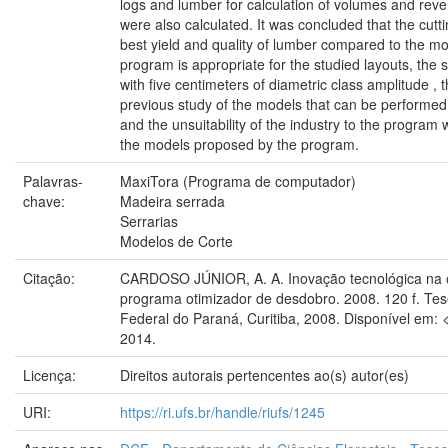
logs and lumber for calculation of volumes and re
were also calculated. It was concluded that the c
best yield and quality of lumber compared to the mod
program is appropriate for the studied layouts, the
with five centimeters of diametric class amplitude , 
previous study of the models that can be performed i
and the unsuitability of the industry to the program
the models proposed by the program.
Palavras-
MaxiTora (Programa de computador)
chave:
Madeira serrada
Serrarias
Modelos de Corte
Citação:
CARDOSO JÚNIOR, A. A. Inovação tecnológica na 
programa otimizador de desdobro. 2008. 120 f. Tes
Federal do Paraná, Curitiba, 2008. Disponível em: 
2014.
Licença:
Direitos autorais pertencentes ao(s) autor(es)
URI:
https://ri.ufs.br/handle/riufs/1245