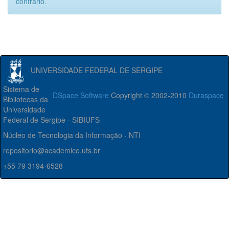
contrário.
UNIVERSIDADE FEDERAL DE SERGIPE
Sistema de
DSpace Software
Copyright © 2002-2010
Duraspace
Bibliotecas da
Universidade
Federal de Sergipe - SIBIUFS
Núcleo de Tecnologia da Informação - NTI
repositorio@academico.ufs.br
+55 79 3194-6528