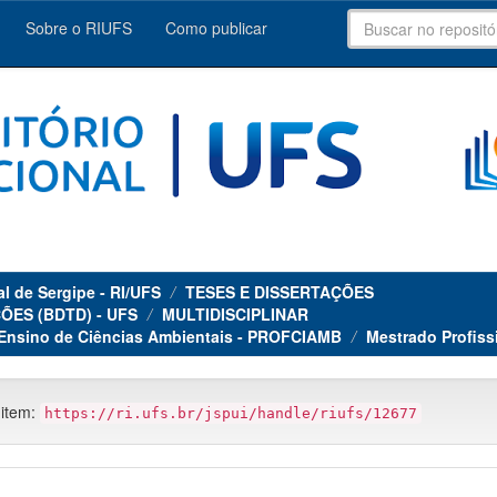
Sobre o RIUFS
Como publicar
al de Sergipe - RI/UFS
TESES E DISSERTAÇÕES
ÕES (BDTD) - UFS
MULTIDISCIPLINAR
 Ensino de Ciências Ambientais - PROFCIAMB
Mestrado Profiss
 item:
https://ri.ufs.br/jspui/handle/riufs/12677