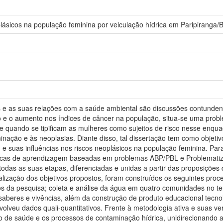
plásicos na população feminina por veiculação hídrica em Paripiranga/
 e as suas relações com a saúde ambiental são discussões contundent
e o aumento nos índices de câncer na população, situa-se uma problem
e quando se tipificam as mulheres como sujeitos de risco nesse enqua
nação e às neoplasias. Diante disso, tal dissertação tem como objetiv
 e suas influências nos riscos neoplásicos na população feminina. Para
icas de aprendizagem baseadas em problemas ABP/PBL e Problematiz
 todas as suas etapas, diferenciadas e unidas a partir das proposições
lização dos objetivos propostos, foram construídos os seguintes pro
 da pesquisa; coleta e análise da água em quatro comunidades no ter
 saberes e vivências, além da construção de produto educacional tecno
nvolveu dados quali-quantitativos. Frente à metodologia ativa e suas ve
 de saúde e os processos de contaminação hídrica, unidirecionando a