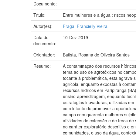
Documento:
Título:
Entre mulheres e a água : riscos neo
Autor(es):
Fraga, Francielly Vieira
Data do
10-Dez-2019
documento:
Orientador:
Batista, Rosana de Oliveira Santos
Resumo:
A contaminação dos recursos hídricos
tema ao uso de agrotóxicos no campo 
tocante à problemática, esta agrava-s
agrícola, enquanto expostas à contami
recursos hídricos em Paripiranga (BA)
ensino-aprendizagem, enquanto técn
estratégias inovadoras, utilizadas em
com intento de promover a operaciona
campo com quarenta mulheres sujeitos
atividades de extensão e de troca de
no caráter exploratório descritivo e e
comunidades, o uso da água, contexto