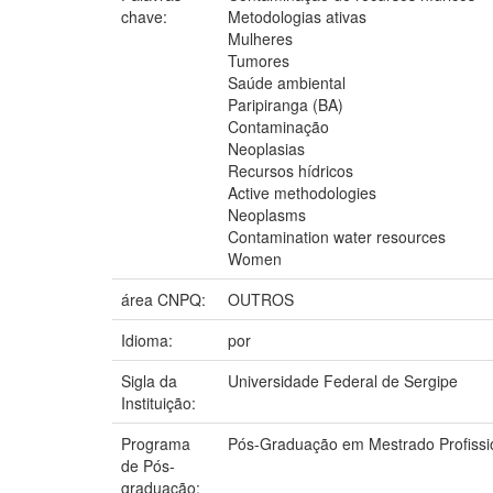
chave:
Metodologias ativas
Mulheres
Tumores
Saúde ambiental
Paripiranga (BA)
Contaminação
Neoplasias
Recursos hídricos
Active methodologies
Neoplasms
Contamination water resources
Women
área CNPQ:
OUTROS
Idioma:
por
Sigla da
Universidade Federal de Sergipe
Instituição:
Programa
Pós-Graduação em Mestrado Profissi
de Pós-
graduação: