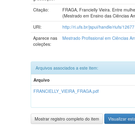
Citação:
FRAGA, Francielly Vieira. Entre mulhe
(Mestrado em Ensino das Ciências Amb
URI:
http://ri.ufs.br/jspui/handle/riufs/12677
Aparece nas
Mestrado Profissional em Ciências Am
coleções:
Arquivos associados a este item:
Arquivo
FRANCIELLY_VIEIRA_FRAGA.pdf
Mostrar registro completo do item
Visualizar esta