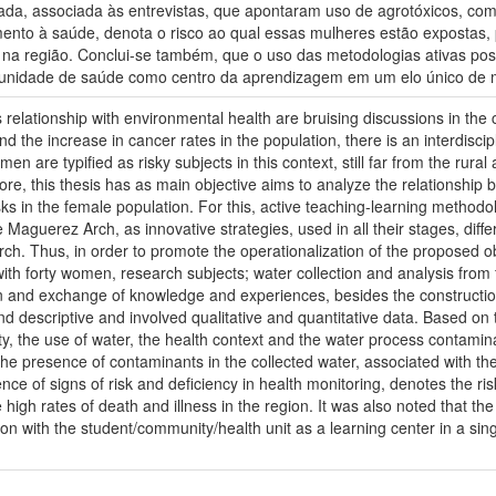
ada, associada às entrevistas, que apontaram uso de agrotóxicos, co
ento à saúde, denota o risco ao qual essas mulheres estão expostas, 
o na região. Conclui-se também, que o uso das metodologias ativas pos
/unidade de saúde como centro da aprendizagem em um elo único de 
 relationship with environmental health are bruising discussions in the
 and the increase in cancer rates in the population, there is an interdisc
n are typified as risky subjects in this context, still far from the rural
e, this thesis has as main objective aims to analyze the relationship
isks in the female population. For this, active teaching-learning metho
Maguerez Arch, as innovative strategies, used in all their stages, diffe
arch. Thus, in order to promote the operationalization of the proposed o
 with forty women, research subjects; water collection and analysis from 
ion and exchange of knowledge and experiences, besides the constructio
 descriptive and involved qualitative and quantitative data. Based on 
ty, the use of water, the health context and the water process contamina
the presence of contaminants in the collected water, associated with the
sence of signs of risk and deficiency in health monitoring, denotes the 
e high rates of death and illness in the region. It was also noted that t
on with the student/community/health unit as a learning center in a sin