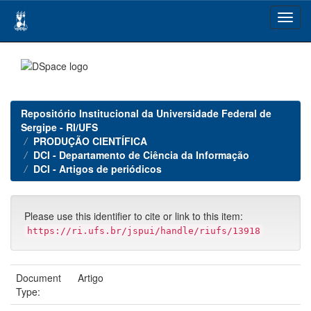
Skip
navigation
Repositório Institucional da Universidade Federal de
Sergipe - RI/UFS
PRODUÇÃO CIENTÍFICA
DCI - Departamento de Ciência da Informação
DCI - Artigos de periódicos
Please use this identifier to cite or link to this item:
https://ri.ufs.br/jspui/handle/riufs/13918
Document
Artigo
Type: