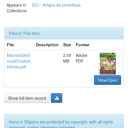
Appears in
DCI - Artigos de periódicos
Collections:
Files in This Item:
File
Description
Size
Format
MauricioDeS
2,09
Adobe
ouzaCriadorL
MB
PDF
eitores.pdf
View/Open
Show full item record
Items in DSpace are protected by copyright, with all rights
reserved, unless otherwise indicated.