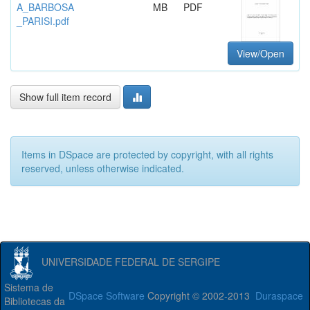
A_BARBOSA
MB
PDF
_PARISI.pdf
View/Open
Show full item record
Items in DSpace are protected by copyright, with all rights
reserved, unless otherwise indicated.
UNIVERSIDADE FEDERAL DE SERGIPE
Sistema de
DSpace Software
Copyright © 2002-2013
Duraspace
Bibliotecas da