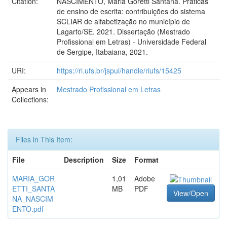
Citation:
NASCIMENTO, Maria Goretti Santana. Práticas
de ensino de escrita: contribuições do sistema
SCLIAR de alfabetização no município de
Lagarto/SE. 2021. Dissertação (Mestrado
Profissional em Letras) - Universidade Federal
de Sergipe, Itabaiana, 2021.
URI:
https://ri.ufs.br/jspui/handle/riufs/15425
Appears in
Mestrado Profissional em Letras
Collections:
Files in This Item:
File
Description
Size
Format
MARIA_GOR
1,01
Adobe
ETTI_SANTA
MB
PDF
View/Open
NA_NASCIM
ENTO.pdf