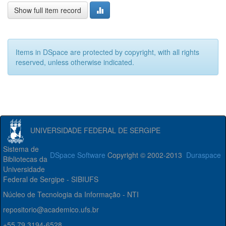
Show full item record
Items in DSpace are protected by copyright, with all rights
reserved, unless otherwise indicated.
UNIVERSIDADE FEDERAL DE SERGIPE
Sistema de
DSpace Software
Copyright © 2002-2013
Duraspace
Bibliotecas da
Universidade
Federal de Sergipe - SIBIUFS
Núcleo de Tecnologia da Informação - NTI
repositorio@academico.ufs.br
+55 79 3194-6528