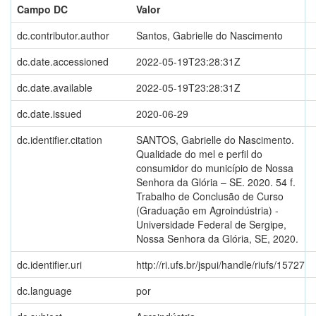
Campo DC
Valor
dc.contributor.author
Santos, Gabrielle do Nascimento
dc.date.accessioned
2022-05-19T23:28:31Z
dc.date.available
2022-05-19T23:28:31Z
dc.date.issued
2020-06-29
dc.identifier.citation
SANTOS, Gabrielle do Nascimento.
Qualidade do mel e perfil do
consumidor do município de Nossa
Senhora da Glória – SE. 2020. 54 f.
Trabalho de Conclusão de Curso
(Graduação em Agroindústria) -
Universidade Federal de Sergipe,
Nossa Senhora da Glória, SE, 2020.
dc.identifier.uri
http://ri.ufs.br/jspui/handle/riufs/15727
dc.language
por