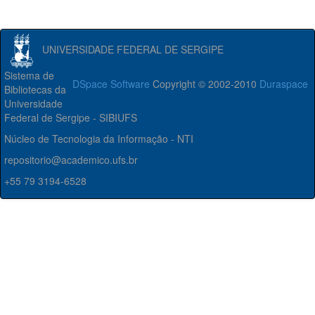
UNIVERSIDADE FEDERAL DE SERGIPE
Sistema de
DSpace Software
Copyright © 2002-2010
Duraspace
Bibliotecas da
Universidade
Federal de Sergipe - SIBIUFS
Núcleo de Tecnologia da Informação - NTI
repositorio@academico.ufs.br
+55 79 3194-6528