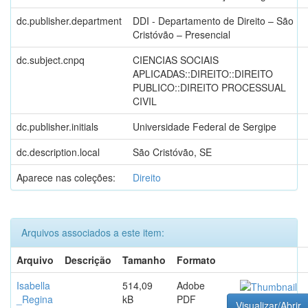
dc.publisher.department
DDI - Departamento de Direito – São
Cristóvão – Presencial
dc.subject.cnpq
CIENCIAS SOCIAIS
APLICADAS::DIREITO::DIREITO
PUBLICO::DIREITO PROCESSUAL
CIVIL
dc.publisher.initials
Universidade Federal de Sergipe
dc.description.local
São Cristóvão, SE
Aparece nas coleções:
Direito
Arquivos associados a este item:
Arquivo
Descrição
Tamanho
Formato
Isabella
514,09
Adobe
_Regina
kB
PDF
Visualizar/Abrir