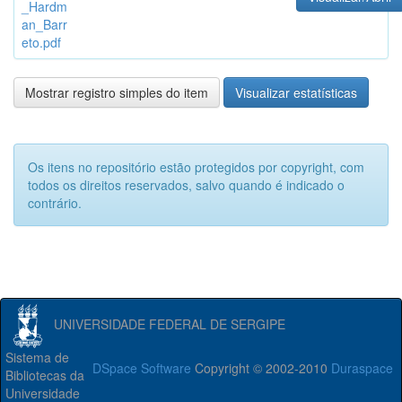
_Hardm
an_Barr
eto.pdf
Mostrar registro simples do item
Visualizar estatísticas
Os itens no repositório estão protegidos por copyright, com
todos os direitos reservados, salvo quando é indicado o
contrário.
UNIVERSIDADE FEDERAL DE SERGIPE
Sistema de
DSpace Software
Copyright © 2002-2010
Duraspace
Bibliotecas da
Universidade