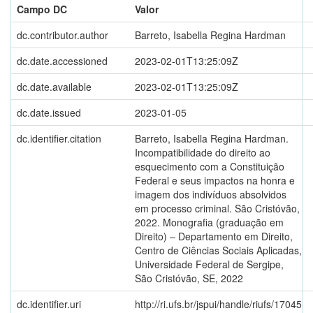
Campo DC
Valor
dc.contributor.author
Barreto, Isabella Regina Hardman
dc.date.accessioned
2023-02-01T13:25:09Z
dc.date.available
2023-02-01T13:25:09Z
dc.date.issued
2023-01-05
dc.identifier.citation
Barreto, Isabella Regina Hardman.
Incompatibilidade do direito ao
esquecimento com a Constituição
Federal e seus impactos na honra e
imagem dos indivíduos absolvidos
em processo criminal. São Cristóvão,
2022. Monografia (graduação em
Direito) – Departamento em Direito,
Centro de Ciências Sociais Aplicadas,
Universidade Federal de Sergipe,
São Cristóvão, SE, 2022
dc.identifier.uri
http://ri.ufs.br/jspui/handle/riufs/17045