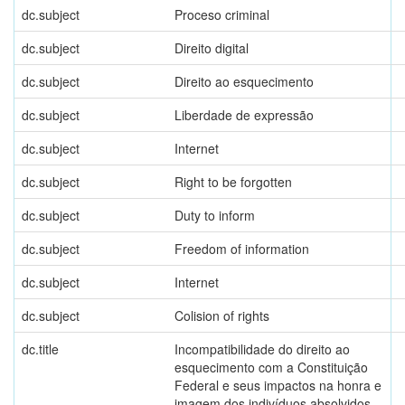
dc.subject
Proceso criminal
dc.subject
Direito digital
dc.subject
Direito ao esquecimento
dc.subject
Liberdade de expressão
dc.subject
Internet
dc.subject
Right to be forgotten
dc.subject
Duty to inform
dc.subject
Freedom of information
dc.subject
Internet
dc.subject
Colision of rights
dc.title
Incompatibilidade do direito ao
esquecimento com a Constituição
Federal e seus impactos na honra e
imagem dos indivíduos absolvidos