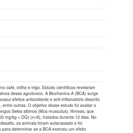
o café, milho e trigo. Estudo científicos revelaram
alvos desse agrotoxico. A Biochanina A (BCA) surge
sui efeitos antioxidante e anti-inflamatório descrito
 entre outras. O objetivo desse estudo foi avaliar o
ongos Swiss albinos (Mus musculus), fêmeas, que
 mg/kg + DQ) (n=8), tratados durante 12 dias. No
 desafio, os animais foram eutanasiado e foi
es para determinar se a BCA exerceu um efeito