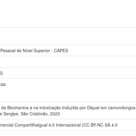
Pessoal de Nível Superior - CAPES
S)
cas
 da Biochanina a na intoxicação induzida por Diquat em camundongos.
de Sergipe, São Cristóvão, 2023.
rcial-CompartilhaIgual 4.0 Internacional (CC BY-NC-SA 4.0