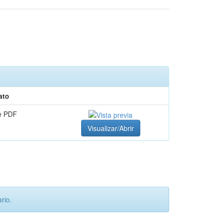
ato
e PDF
Visualizar/Abrir
rio.