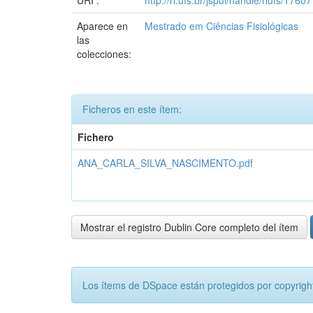
URI :
http://ri.ufs.br/jspui/handle/riufs/17607
Aparece en
Mestrado em Ciências Fisiológicas
las
colecciones:
Ficheros en este ítem:
Fichero
ANA_CARLA_SILVA_NASCIMENTO.pdf
Mostrar el registro Dublin Core completo del ítem
Los ítems de DSpace están protegidos por copyright