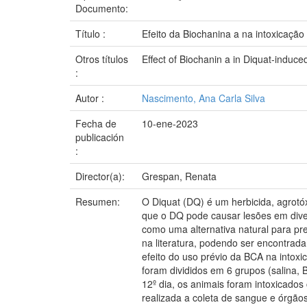
Documento:
Título :
Efeito da Biochanina a na intoxicaçã
Otros títulos
Effect of Biochanin a in Diquat-induce
:
Autor :
Nascimento, Ana Carla Silva
Fecha de
10-ene-2023
publicación
:
Director(a):
Grespan, Renata
Resumen:
O Diquat (DQ) é um herbicida, agrotóx
que o DQ pode causar lesões em dive
como uma alternativa natural para pre
na literatura, podendo ser encontrada 
efeito do uso prévio da BCA na into
foram divididos em 6 grupos (salina
12º dia, os animais foram intoxicados
realizada a coleta de sangue e órgão