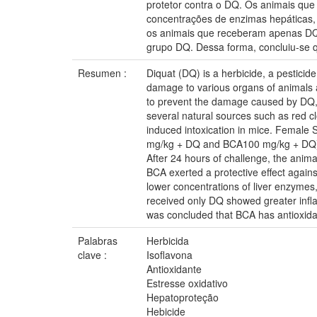
protetor contra o DQ. Os animais q
concentrações de enzimas hepáticas, 
os animais que receberam apenas DQ 
grupo DQ. Dessa forma, concluiu-se q
Resumen :
Diquat (DQ) is a herbicide, a pesticid
damage to various organs of animals an
to prevent the damage caused by DQ, as
several natural sources such as red cl
induced intoxication in mice. Female
mg/kg + DQ and BCA100 mg/kg + DQ) (n=
After 24 hours of challenge, the anim
BCA exerted a protective effect again
lower concentrations of liver enzymes, 
received only DQ showed greater infl
was concluded that BCA has antioxidan
Palabras
Herbicida
clave :
Isoflavona
Antioxidante
Estresse oxidativo
Hepatoproteção
Hebicide