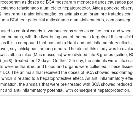
ue receberam as doses de BCA mostraram menores danos causados por
estando relacionado a um efeito hepatoprotetor. Ainda pode-se observ
mostraram maior inflamação, os animais que foram pré tratados com
ue a BCA tem potencial antioxidante e anti-inflamatório, com consequ
e used to control weeds in various crops such as coffee, corn and wheat
d humans, with the liver being one of the main targets of this pestici
 it is a compound that has antioxidant and anti-inflammatory effects d
over, soy, chickpeas, among others. The aim of this study was to evalu
 Swiss albino mice (Mus musculus) were divided into 6 groups (salin
8), treated for 12 days. On the 12th day, the animals were intoxicated
als were euthanized and blood and organs were collected. These tissue
st DQ. The animals that received the doses of BCA showed less damage 
which is related to a hepatoprotective effect. An anti-inflammatory effe
ammation, the animals that were pre-treated with BCA showed reduced 
t and anti-inflammatory potential, with consequent hepatoprotection.