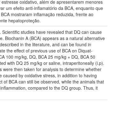
 estresse oxidativo, além de apresentarem menores
ar um efeito anti-inflamatório da BCA, enquanto que
 BCA mostraram inflamação reduzida, frente ao
ente hepatoproteção.
. Scientific studies have revealed that DQ can cause
de. Biochanin A (BCA) appears as a natural alternative
escribed in the literature, and can be found in
ate the effect of previous use of BCA on Diquat-
e, BCA 100 mg/kg, DQ, BCA 25 mg/kg + DQ, BCA 50
 with DQ 25 mg/kg or saline, intraperitoneally (i.p).
s were then taken for analysis to determine whether
caused by oxidative stress, in addition to having
ct of BCA can still be observed, while the animals that
inflammation, compared to the DQ group. Thus, it