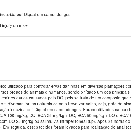
o induzida por Diquat em camundongos
d injury on mice
ico utilizado para controlar ervas daninhas em diversas plantações com
rsos órgãos de animais e humanos, sendo o fígado um dos principais 
venir os danos causados pelo DQ, pois se trata de um composto que pos
em diversas fontes naturais como o trevo vermelho, soja, grão de bico,
xicação induzida por Diquat em camundongos. Foram utilizados camund
, BCA 100 mg/kg, DQ, BCA 25 mg/kg + DQ, BCA 50 mg/kg + DQ e BCA100
 com DQ 25 mg/kg ou salina, via intraperitoneal (i.p). Após 24 horas do
s. Em seguida, esses tecidos foram levados para realização de anális