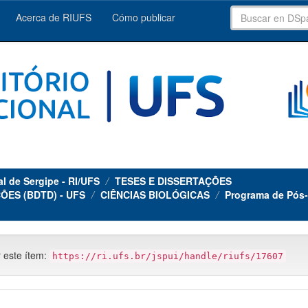
Acerca de RIUFS
Cómo publicar
al de Sergipe - RI/UFS
TESES E DISSERTAÇÕES
ÕES (BDTD) - UFS
CIÊNCIAS BIOLÓGICAS
Programa de Pós-
r este ítem:
https://ri.ufs.br/jspui/handle/riufs/17607