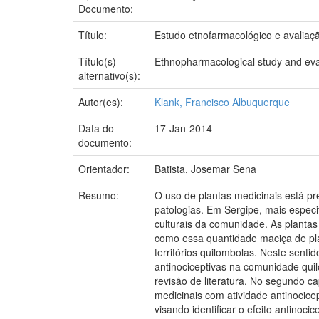
Documento:
Título:
Estudo etnofarmacológico e avaliaç
Título(s)
Ethnopharmacological study and eval
alternativo(s):
Autor(es):
Klank, Francisco Albuquerque
Data do
17-Jan-2014
documento:
Orientador:
Batista, Josemar Sena
Resumo:
O uso de plantas medicinais está p
patologias. Em Sergipe, mais espec
culturais da comunidade. As plant
como essa quantidade maciça de pla
territórios quilombolas. Neste sent
antinociceptivas na comunidade quilo
revisão de literatura. No segundo c
medicinais com atividade antinocice
visando identificar o efeito antinoc