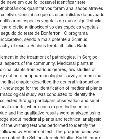
de neve em que foi possível identificar sete
 etnobotânicos quantitativos foram analisados através
o coletivo. Conclui-se que os especialistas do povoado
tificar as espécies vegetais de maior significância
icar o efeito antinociceptivo das espécies vegetais
 seguido do teste de Bonferroni. O programa
inociceptivo, sendo a mais potente a Schinus
achya Trécul e Schinus terebinthifolius Raddi.
plement in the treatment of pathologies. In Sergipe,
ral aspects of the community. Medicinal plants in
icinal plants from various genres, few studies of
carry out an ethnopharmacological survey of medicinal
he first chapter described the general introduction,
 knowledge for the identification of medicinal plants
rmacological study was conducted to identify the
e collected through participant observation and semi-
n local experts, where each expert indicated an
lue and the qualitative results were analyzed using
ledge about medicinal plants and technical analgesic
of the writhing test was performed to identify the
A followed by Bonferroni test. The program used was
more potent the Schinus terebinthifolius Raddi, more