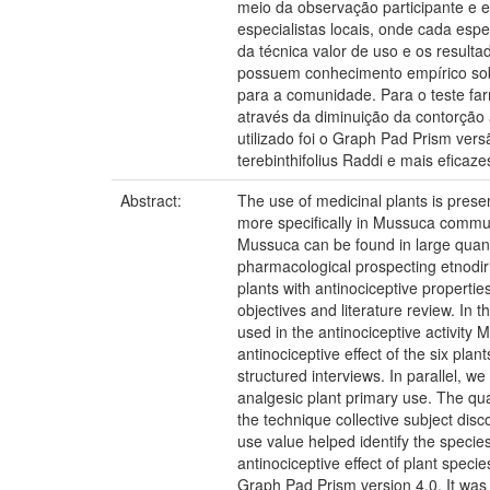
meio da observação participante e en
especialistas locais, onde cada espe
da técnica valor de uso e os resulta
possuem conhecimento empírico sobre
para a comunidade. Para o teste farm
através da diminuição da contorção 
utilizado foi o Graph Pad Prism vers
terebinthifolius Raddi e mais eficaz
Abstract:
The use of medicinal plants is presen
more specifically in Mussuca communit
Mussuca can be found in large quanti
pharmacological prospecting etnodiri
plants with antinociceptive properti
objectives and literature review. In
used in the antinociceptive activit
antinociceptive effect of the six pla
structured interviews. In parallel, w
analgesic plant primary use. The qua
the technique collective subject dis
use value helped identify the species
antinociceptive effect of plant spe
Graph Pad Prism version 4.0. It was f