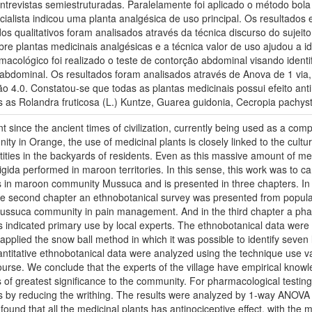
trevistas semiestruturadas. Paralelamente foi aplicado o método bola 
cialista indicou uma planta analgésica de uso principal. Os resultados
dos qualitativos foram analisados através da técnica discurso do sujeit
 plantas medicinais analgésicas e a técnica valor de uso ajudou a iden
acológico foi realizado o teste de contorção abdominal visando identif
abdominal. Os resultados foram analisados através de Anova de 1 via,
ão 4.0. Constatou-se que todas as plantas medicinais possui efeito ant
es as Rolandra fruticosa (L.) Kuntze, Guarea guidonia, Cecropia pachyst
t since the ancient times of civilization, currently being used as a com
y in Orange, the use of medicinal plants is closely linked to the cultu
ties in the backyards of residents. Even as this massive amount of med
gida performed in maroon territories. In this sense, this work was to 
es in maroon community Mussuca and is presented in three chapters. In t
 the second chapter an ethnobotanical survey was presented from popular
y Mussuca community in pain management. And in the third chapter a pha
nts indicated primary use by local experts. The ethnobotanical data wer
e applied the snow ball method in which it was possible to identify seve
ntitative ethnobotanical data were analyzed using the technique use va
course. We conclude that the experts of the village have empirical know
 of greatest significance to the community. For pharmacological testing 
cies by reducing the writhing. The results were analyzed by 1-way ANOV
ound that all the medicinal plants has antinociceptive effect, with the 