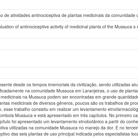
ão de atividades antinociceptiva de plantas medicinais da comunidade
uation of antinociceptive activity of medicinal plants of the Mussuca 
resente desde os tempos imemoriais da civilização, sendo utilizadas 
ificadamente na comunidade Mussuca em Laranjeiras, o uso de plantas
as medicinais na Mussuca podem ser encontradas em grande quantidad
ntas medicinais de diversos gêneros, poucos são os trabalhos de pro
ido, esse trabalho consistiu em realizar um levantamento etnofarmacol
mbola Mussuca e está apresentado em três capítulos. No primeiro capít
apítulo foi apresentado um levantamento etnobotânico a partir do conhe
ptiva utilizadas na comunidade Mussuca no manejo da dor. E no terceir
iceptivo das seis plantas de uso principal indicada pelos especialistas 