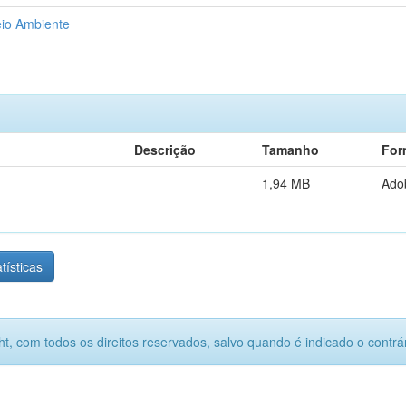
io Ambiente
Descrição
Tamanho
For
1,94 MB
Ado
tísticas
ht, com todos os direitos reservados, salvo quando é indicado o contrár