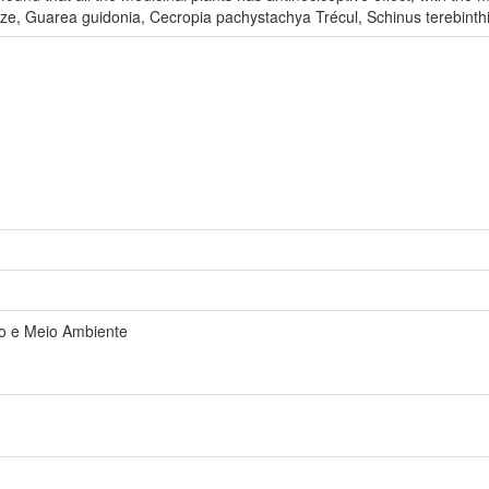
ntze, Guarea guidonia, Cecropia pachystachya Trécul, Schinus terebinthi
o e Meio Ambiente