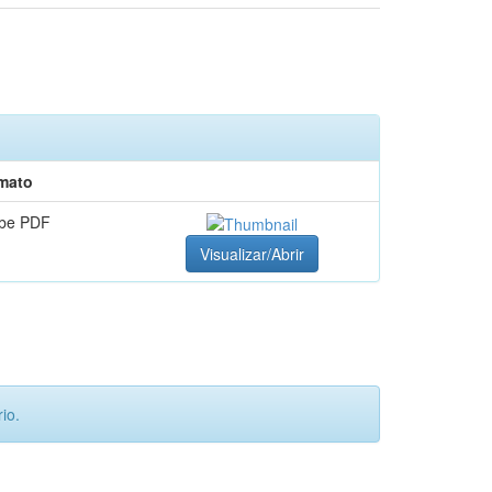
mato
be PDF
Visualizar/Abrir
io.