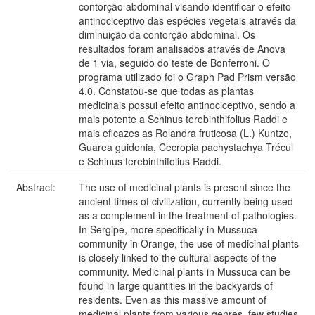
contorção abdominal visando identificar o efeito
antinociceptivo das espécies vegetais através da
diminuição da contorção abdominal. Os
resultados foram analisados através de Anova
de 1 via, seguido do teste de Bonferroni. O
programa utilizado foi o Graph Pad Prism versão
4.0. Constatou-se que todas as plantas
medicinais possui efeito antinociceptivo, sendo a
mais potente a Schinus terebinthifolius Raddi e
mais eficazes as Rolandra fruticosa (L.) Kuntze,
Guarea guidonia, Cecropia pachystachya Trécul
e Schinus terebinthifolius Raddi.
Abstract:
The use of medicinal plants is present since the
ancient times of civilization, currently being used
as a complement in the treatment of pathologies.
In Sergipe, more specifically in Mussuca
community in Orange, the use of medicinal plants
is closely linked to the cultural aspects of the
community. Medicinal plants in Mussuca can be
found in large quantities in the backyards of
residents. Even as this massive amount of
medicinal plants from various genres, few studies