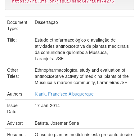
https://ri.ufs.br/jspui/handle/riufs/4276
Document
Dissertação
Type:
Title:
Estudo etnofarmacológico e avaliação de
atividades antinociceptiva de plantas medicinais
da comunidade quilombola Mussuca,
Laranjeiras/SE
Other
Ethnopharmacological study and evaluation of
Titles:
antinociceptive activity of medicinal plants of the
Mussuca s maroon community, Laranjeiras /SE
Authors:
Klank, Francisco Albuquerque
Issue
17-Jan-2014
Date:
Advisor:
Batista, Josemar Sena
Resumo :
O uso de plantas medicinais está presente desde