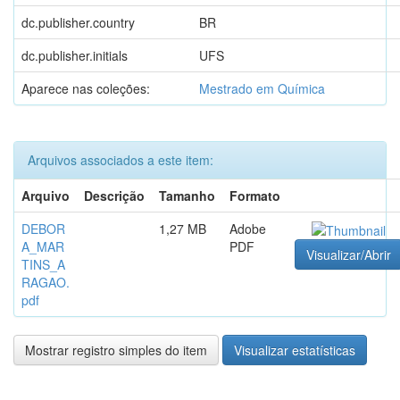
dc.publisher.country
BR
dc.publisher.initials
UFS
Aparece nas coleções:
Mestrado em Química
Arquivos associados a este item:
Arquivo
Descrição
Tamanho
Formato
DEBOR
1,27 MB
Adobe
A_MAR
PDF
Visualizar/Abrir
TINS_A
RAGAO.
pdf
Mostrar registro simples do item
Visualizar estatísticas