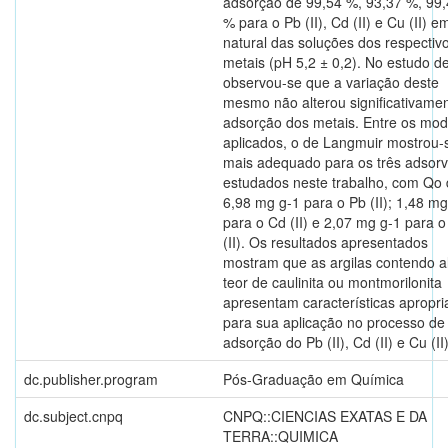
adsorção de 99,54 %, 93,37 %, 99
% para o Pb (II), Cd (II) e Cu (II) 
natural das soluções dos respectiv
metais (pH 5,2 ± 0,2). No estudo d
observou-se que a variação deste
mesmo não alterou significativame
adsorção dos metais. Entre os mod
aplicados, o de Langmuir mostrou-
mais adequado para os três adsorv
estudados neste trabalho, com Qo
6,98 mg g-1 para o Pb (II); 1,48 mg
para o Cd (II) e 2,07 mg g-1 para 
(II). Os resultados apresentados
mostram que as argilas contendo a
teor de caulinita ou montmorilonita
apresentam características apropr
para sua aplicação no processo de
adsorção do Pb (II), Cd (II) e Cu (II)
dc.publisher.program
Pós-Graduação em Química
dc.subject.cnpq
CNPQ::CIENCIAS EXATAS E DA
TERRA::QUIMICA