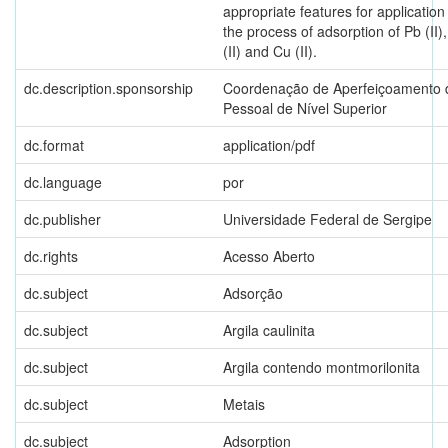
appropriate features for application 
the process of adsorption of Pb (II)
(II) and Cu (II).
dc.description.sponsorship
Coordenação de Aperfeiçoamento 
Pessoal de Nível Superior
dc.format
application/pdf
dc.language
por
dc.publisher
Universidade Federal de Sergipe
dc.rights
Acesso Aberto
dc.subject
Adsorção
dc.subject
Argila caulinita
dc.subject
Argila contendo montmorilonita
dc.subject
Metais
dc.subject
Adsorption