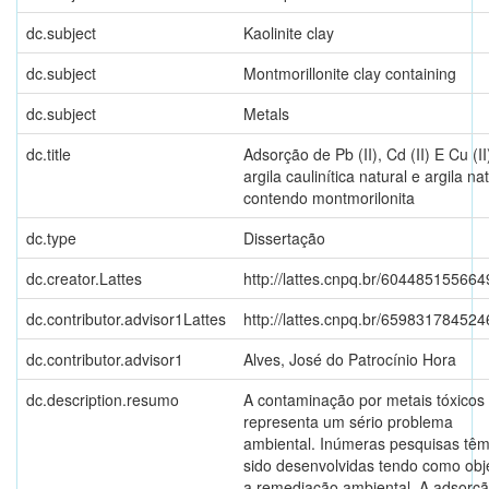
dc.subject
Kaolinite clay
dc.subject
Montmorillonite clay containing
dc.subject
Metals
dc.title
Adsorção de Pb (II), Cd (II) E Cu (I
argila caulinítica natural e argila na
contendo montmorilonita
dc.type
Dissertação
dc.creator.Lattes
http://lattes.cnpq.br/60448515566
dc.contributor.advisor1Lattes
http://lattes.cnpq.br/65983178452
dc.contributor.advisor1
Alves, José do Patrocínio Hora
dc.description.resumo
A contaminação por metais tóxicos
representa um sério problema
ambiental. Inúmeras pesquisas tê
sido desenvolvidas tendo como obj
a remediação ambiental. A adsorç