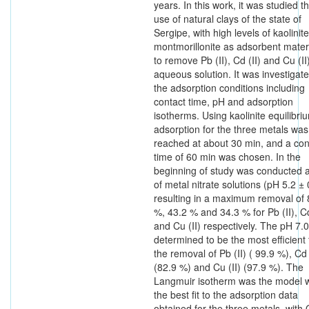
years. In this work, it was studied t
use of natural clays of the state of
Sergipe, with high levels of kaolinit
montmorillonite as adsorbent mater
to remove Pb (II), Cd (II) and Cu (II)
aqueous solution. It was investigat
the adsorption conditions including
contact time, pH and adsorption
isotherms. Using kaolinite equilibri
adsorption for the three metals was
reached at about 30 min, and a con
time of 60 min was chosen. In the
beginning of study was conducted 
of metal nitrate solutions (pH 5.2 ± 
resulting in a maximum removal of 
%, 43.2 % and 34.3 % for Pb (II), Cd
and Cu (II) respectively. The pH 7.
determined to be the most efficient 
the removal of Pb (II) ( 99.9 %), Cd 
(82.9 %) and Cu (II) (97.9 %). The
Langmuir isotherm was the model w
the best fit to the adsorption data
obtained for the three metals, with