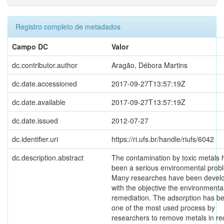
Registro completo de metadados
Campo DC
Valor
dc.contributor.author
Aragão, Débora Martins
dc.date.accessioned
2017-09-27T13:57:19Z
dc.date.available
2017-09-27T13:57:19Z
dc.date.issued
2012-07-27
dc.identifier.uri
https://ri.ufs.br/handle/riufs/6042
dc.description.abstract
The contamination by toxic metals 
been a serious environmental prob
Many researches have been devel
with the objective the environmenta
remediation. The adsorption has b
one of the most used process by
researchers to remove metals in re