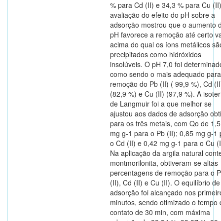
% para Cd (II) e 34,3 % para Cu (II)
avaliação do efeito do pH sobre a
adsorção mostrou que o aumento 
pH favorece a remoção até certo va
acima do qual os íons metálicos sã
precipitados como hidróxidos
insolúveis. O pH 7,0 foi determinad
como sendo o mais adequado para
remoção do Pb (II) ( 99,9 %), Cd (II
(82,9 %) e Cu (II) (97,9 %). A isot
de Langmuir foi a que melhor se
ajustou aos dados de adsorção obt
para os três metais, com Qo de 1,
mg g-1 para o Pb (II); 0,85 mg g-1
o Cd (II) e 0,42 mg g-1 para o Cu (I
Na aplicação da argila natural con
montmorilonita, obtiveram-se altas
percentagens de remoção para o 
(II), Cd (II) e Cu (II). O equilíbrio de
adsorção foi alcançado nos primeir
minutos, sendo otimizado o tempo 
contato de 30 min, com máxima