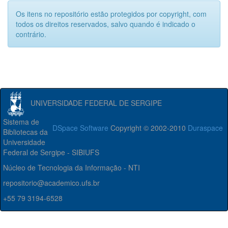
Os itens no repositório estão protegidos por copyright, com
todos os direitos reservados, salvo quando é indicado o
contrário.
UNIVERSIDADE FEDERAL DE SERGIPE
Sistema de
DSpace Software
Copyright © 2002-2010
Duraspace
Bibliotecas da
Universidade
Federal de Sergipe - SIBIUFS
Núcleo de Tecnologia da Informação - NTI
repositorio@academico.ufs.br
+55 79 3194-6528