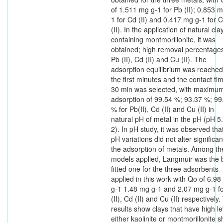
of 1.511 mg g-1 for Pb (II); 0.853 m
1 for Cd (II) and 0.417 mg g-1 for 
(II). In the application of natural cla
containing montmorillonite, it was
obtained; high removal percentages
Pb (II), Cd (II) and Cu (II). The
adsorption equilibrium was reached
the first minutes and the contact ti
30 min was selected, with maximu
adsorption of 99.54 %; 93.37 %; 99
% for Pb(II), Cd (II) and Cu (II) in
natural pH of metal in the pH (pH 5
2). In pH study, it was observed tha
pH variations did not alter significan
the adsorption of metals. Among th
models applied, Langmuir was the 
fitted one for the three adsorbents
applied in this work with Qo of 6.9
g-1 1.48 mg g-1 and 2.07 mg g-1 f
(II), Cd (II) and Cu (II) respectively
results show clays that have high le
either kaolinite or montmorillonite 