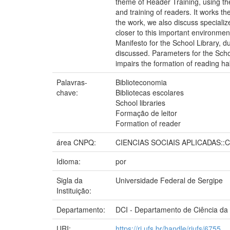
theme of Reader Training, using the 
and training of readers. It works th
the work, we also discuss specializ
closer to this important environme
Manifesto for the School Library, d
discussed. Parameters for the Schoo
impairs the formation of reading ha
Palavras-
Biblioteconomia
chave:
Bibliotecas escolares
School libraries
Formação de leitor
Formation of reader
área CNPQ:
CIENCIAS SOCIAIS APLICADAS:
Idioma:
por
Sigla da
Universidade Federal de Sergipe
Instituição:
Departamento:
DCI - Departamento de Ciência da 
URI:
https://ri.ufs.br/handle/riufs/6755