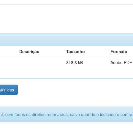
Descrição
Tamanho
Formato
818,8 kB
Adobe PDF
tísticas
ht, com todos os direitos reservados, salvo quando é indicado o contrár