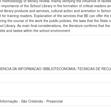
methodology of literary review, mainly verifying the influence of facilitie
e importance of the School Library in the formation of critical readers an
ed library products and services, cultural action and animation in Scho
nt for training readers. Explanation of the services that BE can offer
uring the course of the work the public policies, the laws that the Stat
l Library. As main final considerations, the literature confirms that th
bits and tastes within the school environment
:CIENCIA DA INFORMACAO::BIBLIOTECONOMIA::TECNICAS DE R
Informação - São Cristóvão - Presencial