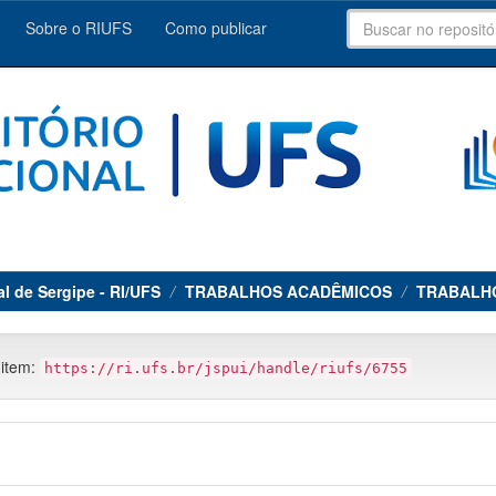
Sobre o RIUFS
Como publicar
al de Sergipe - RI/UFS
TRABALHOS ACADÊMICOS
TRABALH
 item:
https://ri.ufs.br/jspui/handle/riufs/6755