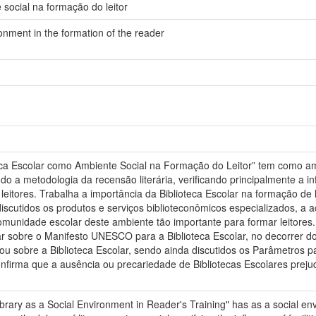
 social na formação do leitor
ronment in the formation of the reader
ca Escolar como Ambiente Social na Formação do Leitor” tem como ambi
do a metodologia da recensão literária, verificando principalmente a inf
eitores. Trabalha a importância da Biblioteca Escolar na formação de l
scutidos os produtos e serviços biblioteconômicos especializados, a a
unidade escolar deste ambiente tão importante para formar leitores.
 sobre o Manifesto UNESCO para a Biblioteca Escolar, no decorrer do t
ou sobre a Biblioteca Escolar, sendo ainda discutidos os Parâmetros pa
confirma que a ausência ou precariedade de Bibliotecas Escolares preju
brary as a Social Environment in Reader's Training" has as a social env