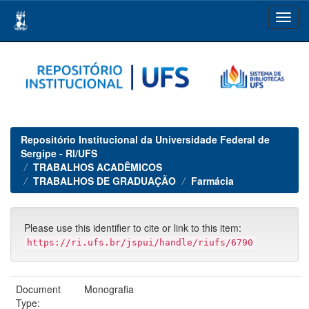
Skip
navigation
Repositório Institucional da Universidade Federal de
Sergipe - RI/UFS
TRABALHOS ACADÊMICOS
TRABALHOS DE GRADUAÇÃO
Farmácia
Please use this identifier to cite or link to this item:
https://ri.ufs.br/jspui/handle/riufs/6790
Document
Monografia
Type: