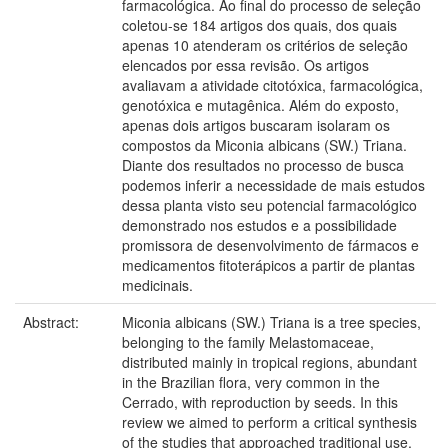
farmacológica. Ao final do processo de seleção
coletou-se 184 artigos dos quais, dos quais
apenas 10 atenderam os critérios de seleção
elencados por essa revisão. Os artigos
avaliavam a atividade citotóxica, farmacológica,
genotóxica e mutagênica. Além do exposto,
apenas dois artigos buscaram isolaram os
compostos da Miconia albicans (SW.) Triana.
Diante dos resultados no processo de busca
podemos inferir a necessidade de mais estudos
dessa planta visto seu potencial farmacológico
demonstrado nos estudos e a possibilidade
promissora de desenvolvimento de fármacos e
medicamentos fitoterápicos a partir de plantas
medicinais.
Abstract:
Miconia albicans (SW.) Triana is a tree species,
belonging to the family Melastomaceae,
distributed mainly in tropical regions, abundant
in the Brazilian flora, very common in the
Cerrado, with reproduction by seeds. In this
review we aimed to perform a critical synthesis
of the studies that approached traditional use,