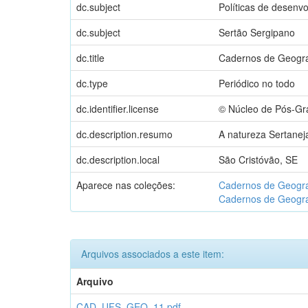
dc.subject
Políticas de desenv
dc.subject
Sertão Sergipano
dc.title
Cadernos de Geograf
dc.type
Periódico no todo
dc.identifier.license
© Núcleo de Pós-Gr
dc.description.resumo
A natureza Sertanej
dc.description.local
São Cristóvão, SE
Aparece nas coleções:
Cadernos de Geogra
Cadernos de Geogra
Arquivos associados a este item:
Arquivo
CAD_UFS_GEO_11.pdf