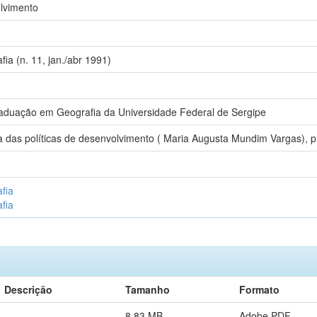
olvimento
ia (n. 11, jan./abr 1991)
aduação em Geografia da Universidade Federal de Sergipe
a das políticas de desenvolvimento ( Maria Augusta Mundim Vargas), p
fia
fia
Descrição
Tamanho
Formato
8,83 MB
Adobe PDF