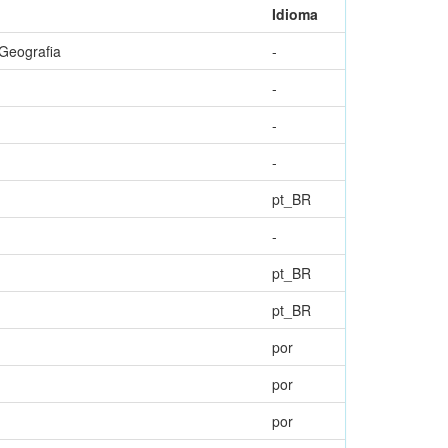
Idioma
Geografia
-
-
-
-
pt_BR
-
pt_BR
pt_BR
por
por
por