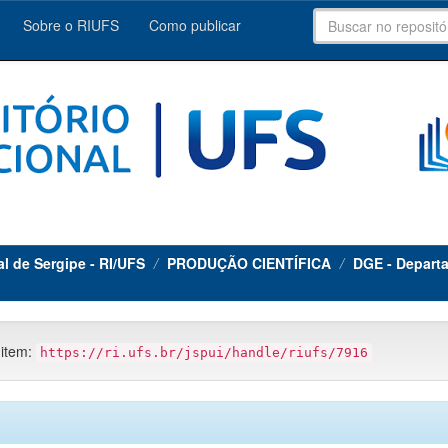
Sobre o RIUFS
Como publicar
al de Sergipe - RI/UFS
PRODUÇÃO CIENTÍFICA
DGE - Departa
 item:
https://ri.ufs.br/jspui/handle/riufs/7916