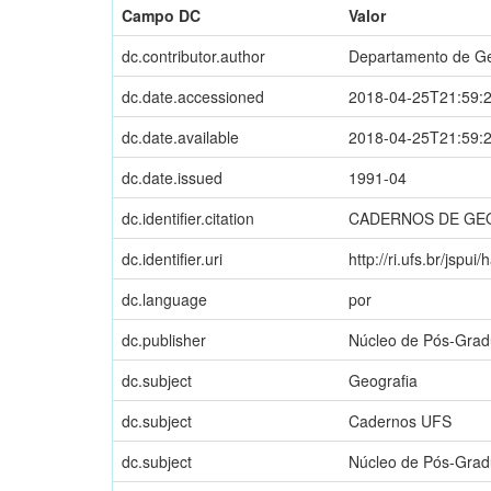
Campo DC
Valor
dc.contributor.author
Departamento de Ge
dc.date.accessioned
2018-04-25T21:59:
dc.date.available
2018-04-25T21:59:
dc.date.issued
1991-04
dc.identifier.citation
CADERNOS DE GEOGR
dc.identifier.uri
http://ri.ufs.br/jspui
dc.language
por
dc.publisher
Núcleo de Pós-Grad
dc.subject
Geografia
dc.subject
Cadernos UFS
dc.subject
Núcleo de Pós-Grad