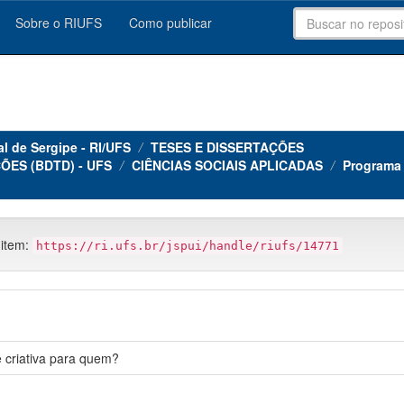
Sobre o RIUFS
Como publicar
al de Sergipe - RI/UFS
TESES E DISSERTAÇÕES
ÕES (BDTD) - UFS
CIÊNCIAS SOCIAIS APLICADAS
Programa
 item:
https://ri.ufs.br/jspui/handle/riufs/14771
e criativa para quem?