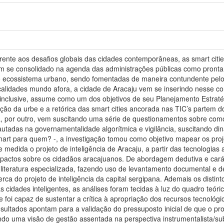
ente aos desafios globais das cidades contemporâneas, as smart citie
êm se consolidado na agenda das administrações públicas como pronta
 ecossistema urbano, sendo fomentadas de maneira contundente pelo c
calidades mundo afora, a cidade de Aracaju vem se inserindo nesse con
inclusive, assume como um dos objetivos de seu Planejamento Estraté
ização da urbe e a retórica das smart cities ancorada nas TIC’s parte
da, por outro, vem suscitando uma série de questionamentos sobre co
autadas na governamentalidade algorítmica e vigilância, suscitando din
art para quem? -, a investigação tomou como objetivo mapear os proje
e medida o projeto de inteligência de Aracaju, a partir das tecnologia
pactos sobre os cidadãos aracajuanos. De abordagem dedutiva e caráter
 literatura especializada, fazendo uso de levantamento documental e d
ca do projeto de inteligência da capital sergipana. Ademais os distint
as cidades inteligentes, as análises foram tecidas à luz do quadro te
e foi capaz de sustentar a crítica à apropriação dos recursos tecnológi
esultados apontam para a validação do pressuposto inicial de que o pr
ando uma visão de gestão assentada na perspectiva instrumentalista/su