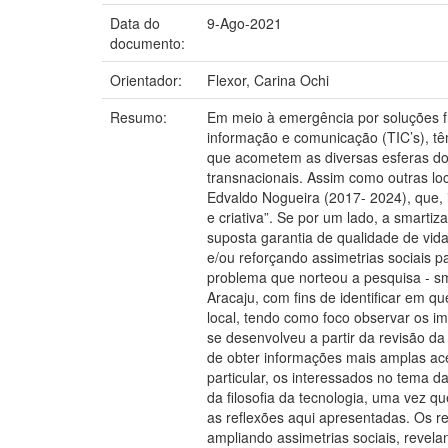
Data do
9-Ago-2021
documento:
Orientador:
Flexor, Carina Ochi
Resumo:
Em meio à emergência por soluções fr
informação e comunicação (TIC’s), t
que acometem as diversas esferas do
transnacionais. Assim como outras lo
Edvaldo Nogueira (2017- 2024), que, 
e criativa”. Se por um lado, a smart
suposta garantia de qualidade de vi
e/ou reforçando assimetrias sociais p
problema que norteou a pesquisa - sm
Aracaju, com fins de identificar em qu
local, tendo como foco observar os im
se desenvolveu a partir da revisão da
de obter informações mais amplas acer
particular, os interessados no tema d
da filosofia da tecnologia, uma vez qu
as reflexões aqui apresentadas. Os r
ampliando assimetrias sociais, revel