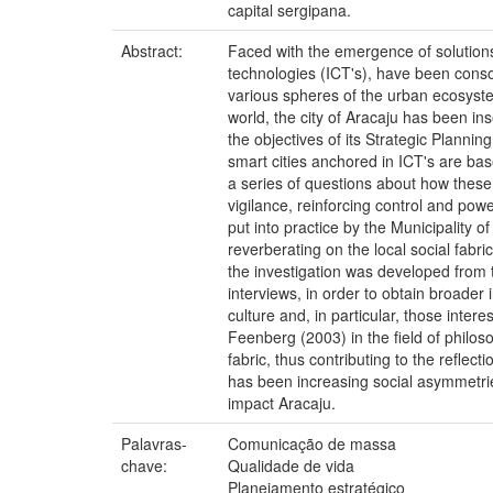
capital sergipana.
Abstract:
Faced with the emergence of solutions
technologies (ICT's), have been consol
various spheres of the urban ecosyste
world, the city of Aracaju has been i
the objectives of its Strategic Plannin
smart cities anchored in ICT's are ba
a series of questions about how these
vigilance, reinforcing control and po
put into practice by the Municipality o
reverberating on the local social fabr
the investigation was developed from 
interviews, in order to obtain broader i
culture and, in particular, those inter
Feenberg (2003) in the field of philoso
fabric, thus contributing to the reflect
has been increasing social asymmetrie
impact Aracaju.
Palavras-
Comunicação de massa
chave:
Qualidade de vida
Planejamento estratégico