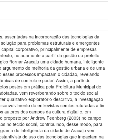
s, assentadas na incorporação das tecnologias da
 solução para problemas estruturais e emergentes
apital corporativo, principalmente de empresas
texto, notadamente a partir da gestão do prefeito
gico “tornar Aracaju uma cidade humana, inteligente
m do argumento de melhoria da gestão urbana e de uma
mo esses processos impactam o cidadão, revelando
âmicas de controle e poder. Assim, a partir do
tos postos em prática pela Prefeitura Municipal de
s adotadas, vem reverberando sobre o tecido social
 qualitativo-exploratório-descritivo, a investigação
esenvolvimento de entrevistas semiestruturadas a fim
os autores dos campos da cultura digital e, em
órico proposto por Andrew Feenberg (2003) no campo
cos no tecido social, contribuindo, desse modo, para
ograma de inteligência da cidade de Aracaju vem
bstantivista do uso das tecnologias que impactam na