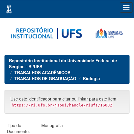
Skip
navigation
Repositório Institucional da Universidade Federal de
Sergipe - RI/UFS
TRABALHOS ACADÊMICOS
TRABALHOS DE GRADUAÇÃO
Biologia
Use este identificador para citar ou linkar para este item:
https://ri.ufs.br/jspui/handle/riufs/16002
Tipo de
Monografia
Documento: