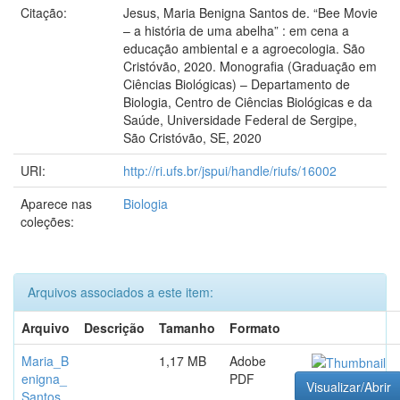
Citação:
Jesus, Maria Benigna Santos de. “Bee Movie
– a história de uma abelha” : em cena a
educação ambiental e a agroecologia. São
Cristóvão, 2020. Monografia (Graduação em
Ciências Biológicas) – Departamento de
Biologia, Centro de Ciências Biológicas e da
Saúde, Universidade Federal de Sergipe,
São Cristóvão, SE, 2020
URI:
http://ri.ufs.br/jspui/handle/riufs/16002
Aparece nas
Biologia
coleções:
Arquivos associados a este item:
Arquivo
Descrição
Tamanho
Formato
Maria_B
1,17 MB
Adobe
enigna_
PDF
Visualizar/Abrir
Santos_