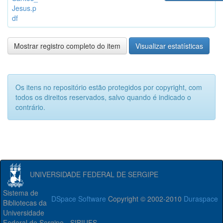
Jesus.p
df
Mostrar registro completo do item
Visualizar estatísticas
Os itens no repositório estão protegidos por copyright, com
todos os direitos reservados, salvo quando é indicado o
contrário.
UNIVERSIDADE FEDERAL DE SERGIPE
Sistema de
DSpace Software
Copyright © 2002-2010
Duraspace
Bibliotecas da
Universidade
Federal de Sergipe - SIBIUFS