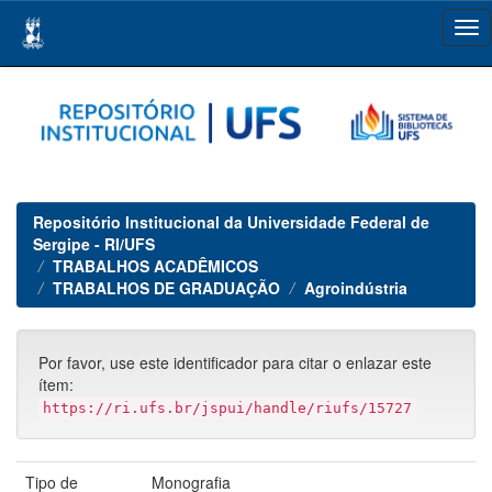
Skip
navigation
Repositório Institucional da Universidade Federal de
Sergipe - RI/UFS
TRABALHOS ACADÊMICOS
TRABALHOS DE GRADUAÇÃO
Agroindústria
Por favor, use este identificador para citar o enlazar este
ítem:
https://ri.ufs.br/jspui/handle/riufs/15727
Tipo de
Monografia