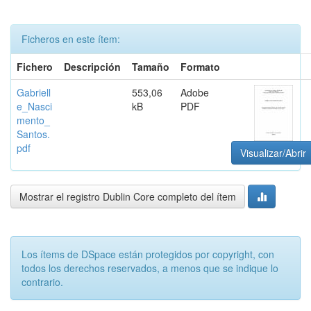
Ficheros en este ítem:
Fichero
Descripción
Tamaño
Formato
Gabriell
553,06
Adobe
e_Nasci
kB
PDF
mento_
Santos.
pdf
Visualizar/Abrir
Mostrar el registro Dublin Core completo del ítem
Los ítems de DSpace están protegidos por copyright, con
todos los derechos reservados, a menos que se indique lo
contrario.