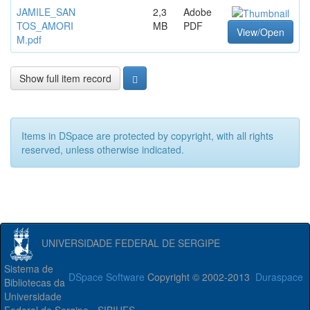
JAMILE_SAN
2,3
Adobe
TOS_AMORI
MB
PDF
View/Open
M.pdf
Show full item record
Items in DSpace are protected by copyright, with all rights
reserved, unless otherwise indicated.
UNIVERSIDADE FEDERAL DE SERGIPE
Sistema de
DSpace Software
Copyright © 2002-2013
Duraspace
Bibliotecas da
Universidade