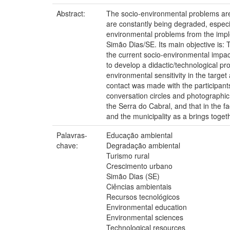
Abstract:
The socio-environmental problems are 
are constantly being degraded, especial
environmental problems from the implem
Simão Dias/SE. Its main objective is: T
the current socio-environmental impact
to develop a didactic/technological pro
environmental sensitivity in the target
contact was made with the participants
conversation circles and photographic 
the Serra do Cabral, and that in the fa
and the municipality as a brings toget
Palavras-
Educação ambiental
chave:
Degradação ambiental
Turismo rural
Crescimento urbano
Simão Dias (SE)
Ciências ambientais
Recursos tecnológicos
Environmental education
Environmental sciences
Technological resources