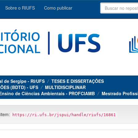
Sobre o RIUFS
Como publicar
al de Sergipe - RI/UFS
TESES E DISSERTAÇÕES
ÕES (BDTD) - UFS
MULTIDISCIPLINAR
 Ensino de Ciências Ambientais - PROFCIAMB
Mestrado Profiss
 item:
https://ri.ufs.br/jspui/handle/riufs/16861