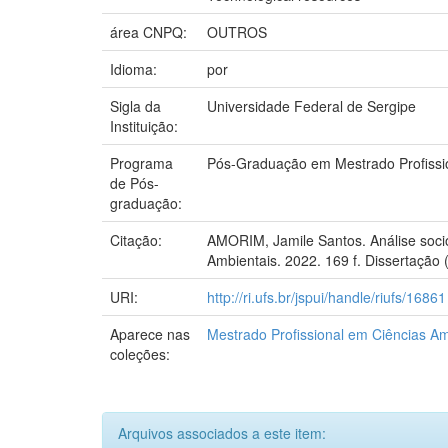
área CNPQ:
OUTROS
Idioma:
por
Sigla da
Universidade Federal de Sergipe
Instituição:
Programa
Pós-Graduação em Mestrado Profissi
de Pós-
graduação:
Citação:
AMORIM, Jamile Santos. Análise socio
Ambientais. 2022. 169 f. Dissertação
URI:
http://ri.ufs.br/jspui/handle/riufs/16861
Aparece nas
Mestrado Profissional em Ciências Am
coleções:
Arquivos associados a este item: