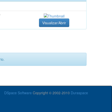
F
Visualizar/Abrir
io.
DSpace Software
Copyright © 2002-2010
Duraspace