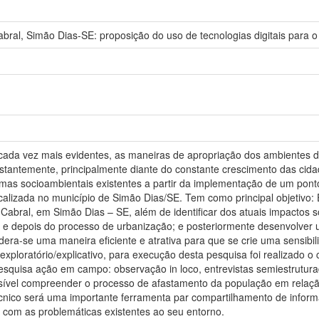
bral, Simão Dias-SE: proposição do uso de tecnologias digitais para 
cada vez mais evidentes, as maneiras de apropriação dos ambientes d
tantemente, principalmente diante do constante crescimento das cidad
mas socioambientais existentes a partir da implementação de um ponto
alizada no município de Simão Dias/SE. Tem como principal objetivo: E
 Cabral, em Simão Dias – SE, além de identificar dos atuais impactos s
e depois do processo de urbanização; e posteriormente desenvolver u
idera-se uma maneira eficiente e atrativa para que se crie uma sensibil
xploratório/explicativo, para execução desta pesquisa foi realizado o 
squisa ação em campo: observação in loco, entrevistas semiestruturada
ossível compreender o processo de afastamento da população em relaçã
écnico será uma importante ferramenta par compartilhamento de inform
 com as problemáticas existentes ao seu entorno.