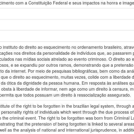
ecimento com a Constituição Federal e seus impactos na honra e imag
o instituto do direito ao esquecimento no ordenamento brasileiro, atr
icações nos direitos da personalidade de indivíduos que, ao passarem 
lados nas mídias sociais atrelado ao evento criminoso. O direito ao es
osos, e se expandiu por outros ramos, demonstrando que a pretensão 
nto da internet. Por meio de pesquisas bibliográficas, bem como da anál
e que o direito ao esquecimento, muitas vezes, colide com a liberdad
ir da ótica da dignidade da pessoa humana. Em resposta às análises q
 obsta à liberdade de informar, nem age como um direito à censura, m
 permita que todos possuam um direito à ressocialização assegurado.
titute of the right to be forgotten in the brazilian legal system, through
he personality rights of individuals which went through the due process 
the criminal event. The right to be forgotten was born from Criminal La
ting that the pretension of being forgotten is linked to several areas of
ll as the analysis of national and international jurisprudence, in addition