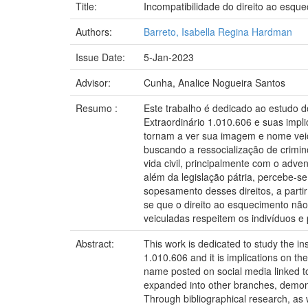
Title:
Incompatibilidade do direito ao esqu
Authors:
Barreto, Isabella Regina Hardman
Issue Date:
5-Jan-2023
Advisor:
Cunha, Analice Nogueira Santos
Resumo :
Este trabalho é dedicado ao estudo d
Extraordinário 1.010.606 e suas impl
tornam a ver sua imagem e nome veicu
buscando a ressocialização de crimin
vida civil, principalmente com o adve
além da legislação pátria, percebe-s
sopesamento desses direitos, a part
se que o direito ao esquecimento não
veiculadas respeitem os indivíduos e
Abstract:
This work is dedicated to study the ins
1.010.606 and it is implications on t
name posted on social media linked to 
expanded into other branches, demonstra
Through bibliographical research, as we