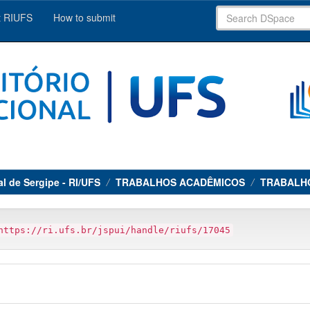
 RIUFS
How to submit
al de Sergipe - RI/UFS
TRABALHOS ACADÊMICOS
TRABALH
https://ri.ufs.br/jspui/handle/riufs/17045