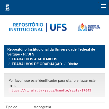
Skip
navigation
Repositório Institucional da Universidade Federal de
Sergipe - RI/UFS
TRABALHOS ACADÊMICOS
TRABALHOS DE GRADUAÇÃO
Direito
Por favor, use este identificador para citar o enlazar este
ítem:
https://ri.ufs.br/jspui/handle/riufs/17045
Tipo de
Monografia