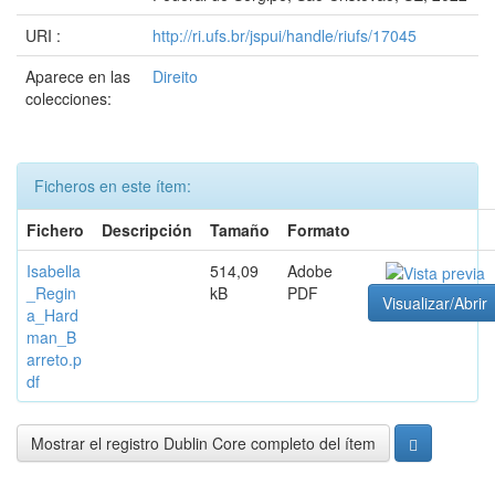
URI :
http://ri.ufs.br/jspui/handle/riufs/17045
Aparece en las
Direito
colecciones:
Ficheros en este ítem:
Fichero
Descripción
Tamaño
Formato
Isabella
514,09
Adobe
_Regin
kB
PDF
Visualizar/Abrir
a_Hard
man_B
arreto.p
df
Mostrar el registro Dublin Core completo del ítem