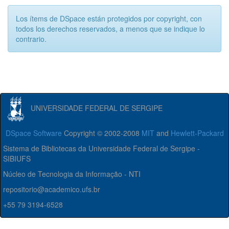
Los ítems de DSpace están protegidos por copyright, con
todos los derechos reservados, a menos que se indique lo
contrario.
UNIVERSIDADE FEDERAL DE SERGIPE
DSpace Software
Copyright © 2002-2008
MIT
and
Hewlett-Packard
Sistema de Bibliotecas da Universidade Federal de Sergipe -
SIBIUFS
Núcleo de Tecnologia da Informação - NTI
repositorio@academico.ufs.br
+55 79 3194-6528