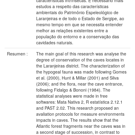
características intrínsecas. É necessário mais
estudos a respeito das características
ambientais do Patrimônio Espeleológico de
Laranjeiras e de todo o Estado de Sergipe, ao
mesmo tempo em que se necessita entender
melhor as relações existentes entre a
população do entorno e a conservação das
cavidades naturais.
Resumen :
The main goal of this research was analyse the
degree of conservation of the caves locates in
the Laranjeiras district. The characterization of
the hypogeal fauna was made following Gomes
et al. (2000), Hunt & Millar (2001) and Silva
(2006); and the flora, near the cave entrance,
following Fidalgo & Bononi (1984). The
statistical analyses were made in free
softwares: Mata Nativa 2, R estatística 2.12.1
and PAST 2.02. This research proposed an
avaliation protocols for measure environments
impacts in caves. The results show that the
Atlantic forest fragments near the caves was in
a second stage of succession, in contrast to