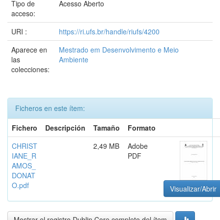
Tipo de
Acesso Aberto
acceso:
URI :
https://ri.ufs.br/handle/riufs/4200
Aparece en
Mestrado em Desenvolvimento e Meio
las
Ambiente
colecciones:
Ficheros en este ítem:
Fichero
Descripción
Tamaño
Formato
CHRIST
2,49 MB
Adobe
IANE_R
PDF
AMOS_
DONAT
O.pdf
Visualizar/Abrir
Mostrar el registro Dublin Core completo del ítem