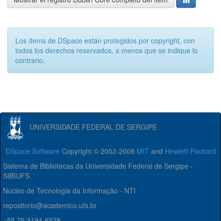
Los ítems de DSpace están protegidos por copyright, con
todos los derechos reservados, a menos que se indique lo
contrario.
UNIVERSIDADE FEDERAL DE SERGIPE
DSpace Software
Copyright © 2002-2008
MIT
and
Hewlett-Packard
Sistema de Bibliotecas da Universidade Federal de Sergipe -
SIBIUFS
Núcleo de Tecnologia da Informação - NTI
repositorio@academico.ufs.br
+55 79 3194-6528