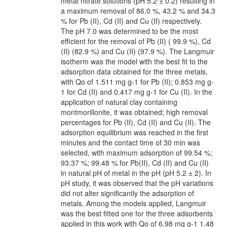
metal nitrate solutions (pH 5.2 ± 0.2) resulting in
a maximum removal of 86.0 %, 43.2 % and 34.3
% for Pb (II), Cd (II) and Cu (II) respectively.
The pH 7.0 was determined to be the most
efficient for the removal of Pb (II) ( 99.9 %), Cd
(II) (82.9 %) and Cu (II) (97.9 %). The Langmuir
isotherm was the model with the best fit to the
adsorption data obtained for the three metals,
with Qo of 1.511 mg g-1 for Pb (II); 0.853 mg g-
1 for Cd (II) and 0.417 mg g-1 for Cu (II). In the
application of natural clay containing
montmorillonite, it was obtained; high removal
percentages for Pb (II), Cd (II) and Cu (II). The
adsorption equilibrium was reached in the first
minutes and the contact time of 30 min was
selected, with maximum adsorption of 99.54 %;
93.37 %; 99.48 % for Pb(II), Cd (II) and Cu (II)
in natural pH of metal in the pH (pH 5.2 ± 2). In
pH study, it was observed that the pH variations
did not alter significantly the adsorption of
metals. Among the models applied, Langmuir
was the best fitted one for the three adsorbents
applied in this work with Qo of 6.98 mg g-1 1.48