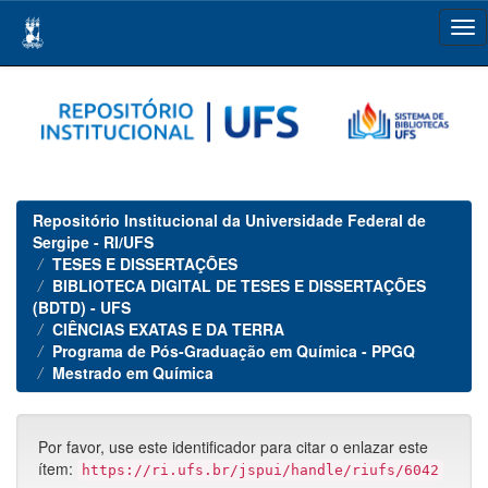
Skip
navigation
Repositório Institucional da Universidade Federal de
Sergipe - RI/UFS
TESES E DISSERTAÇÕES
BIBLIOTECA DIGITAL DE TESES E DISSERTAÇÕES
(BDTD) - UFS
CIÊNCIAS EXATAS E DA TERRA
Programa de Pós-Graduação em Química - PPGQ
Mestrado em Química
Por favor, use este identificador para citar o enlazar este
ítem:
https://ri.ufs.br/jspui/handle/riufs/6042