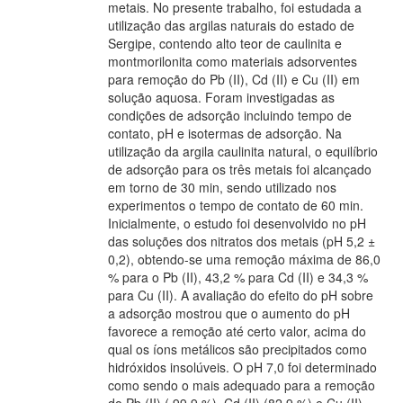
metais. No presente trabalho, foi estudada a
utilização das argilas naturais do estado de
Sergipe, contendo alto teor de caulinita e
montmorilonita como materiais adsorventes
para remoção do Pb (II), Cd (II) e Cu (II) em
solução aquosa. Foram investigadas as
condições de adsorção incluindo tempo de
contato, pH e isotermas de adsorção. Na
utilização da argila caulinita natural, o equilíbrio
de adsorção para os três metais foi alcançado
em torno de 30 min, sendo utilizado nos
experimentos o tempo de contato de 60 min.
Inicialmente, o estudo foi desenvolvido no pH
das soluções dos nitratos dos metais (pH 5,2 ±
0,2), obtendo-se uma remoção máxima de 86,0
% para o Pb (II), 43,2 % para Cd (II) e 34,3 %
para Cu (II). A avaliação do efeito do pH sobre
a adsorção mostrou que o aumento do pH
favorece a remoção até certo valor, acima do
qual os íons metálicos são precipitados como
hidróxidos insolúveis. O pH 7,0 foi determinado
como sendo o mais adequado para a remoção