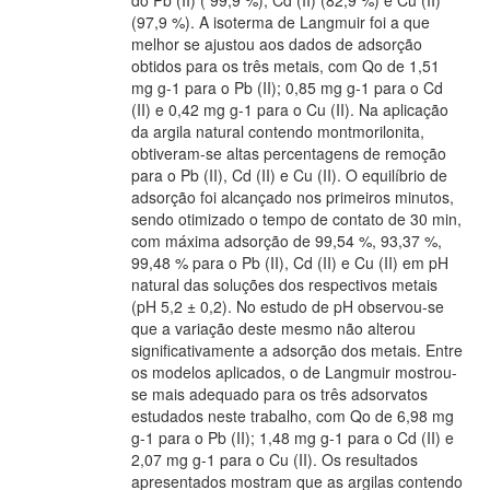
do Pb (II) ( 99,9 %), Cd (II) (82,9 %) e Cu (II)
(97,9 %). A isoterma de Langmuir foi a que
melhor se ajustou aos dados de adsorção
obtidos para os três metais, com Qo de 1,51
mg g-1 para o Pb (II); 0,85 mg g-1 para o Cd
(II) e 0,42 mg g-1 para o Cu (II). Na aplicação
da argila natural contendo montmorilonita,
obtiveram-se altas percentagens de remoção
para o Pb (II), Cd (II) e Cu (II). O equilíbrio de
adsorção foi alcançado nos primeiros minutos,
sendo otimizado o tempo de contato de 30 min,
com máxima adsorção de 99,54 %, 93,37 %,
99,48 % para o Pb (II), Cd (II) e Cu (II) em pH
natural das soluções dos respectivos metais
(pH 5,2 ± 0,2). No estudo de pH observou-se
que a variação deste mesmo não alterou
significativamente a adsorção dos metais. Entre
os modelos aplicados, o de Langmuir mostrou-
se mais adequado para os três adsorvatos
estudados neste trabalho, com Qo de 6,98 mg
g-1 para o Pb (II); 1,48 mg g-1 para o Cd (II) e
2,07 mg g-1 para o Cu (II). Os resultados
apresentados mostram que as argilas contendo