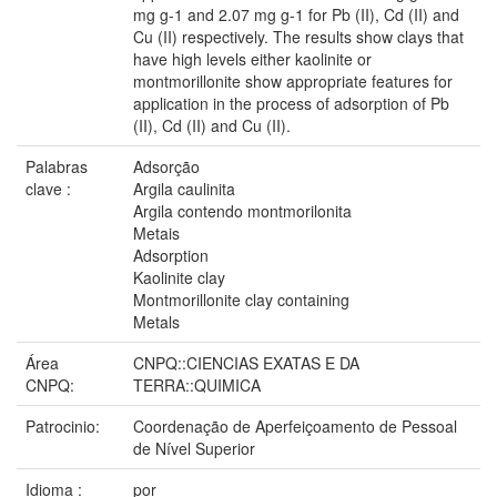
mg g-1 and 2.07 mg g-1 for Pb (II), Cd (II) and
Cu (II) respectively. The results show clays that
have high levels either kaolinite or
montmorillonite show appropriate features for
application in the process of adsorption of Pb
(II), Cd (II) and Cu (II).
Palabras
Adsorção
clave :
Argila caulinita
Argila contendo montmorilonita
Metais
Adsorption
Kaolinite clay
Montmorillonite clay containing
Metals
Área
CNPQ::CIENCIAS EXATAS E DA
CNPQ:
TERRA::QUIMICA
Patrocinio:
Coordenação de Aperfeiçoamento de Pessoal
de Nível Superior
Idioma :
por